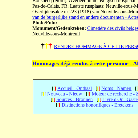
Bousbecq (Nord). Overleed in het Belgisch hospitaal 
Pas-de-Calais, FR. Laatste rustplaats: Neuville-sous-
Overlijdensakte nr 223 (1918) van Neuville-sous-M
van de burgerlijke stand en andere documenten - Actes 
Photo/Foto:
Monument/Gedenkteken:
Cimetière des civils belge
Neuville-sous-Montreuil
†
†
†
RENDRE HOMMAGE À CETTE PERS
Hommages déjà rendus à cette personne - A
[
[
[
Accueil - Onthaal
[
[
[
Noms - Namen
[
[
[
[
Nouveau - Nieuw
[
[
[
Moteur de recherche -
[
[
[
Sources - Bronnen
[
[
[
Livre d'Or - Gast
[
[
[
Distinctions honorifiques - Eretekens