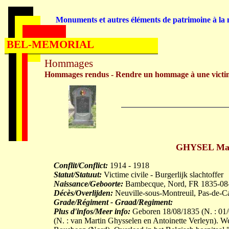
Monuments et autres éléments de patrimoine à la m
BEL-MEMORIAL
Hommages
Hommages rendus - Rendre un hommage à une victi
GHYSEL Math
Conflit/Conflict:
1914 - 1918
Statut/Statuut:
Victime civile - Burgerlijk slachtoffer
Naissance/Geboorte:
Bambecque, Nord, FR 1835-08
Décès/Overlijden:
Neuville-sous-Montreuil, Pas-de-C
Grade/Régiment - Graad/Regiment:
Plus d'infos/Meer info:
Geboren 18/08/1835 (N. : 01
(N. : van Martin Ghysselen en Antoinette Verleyn)