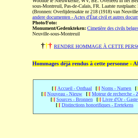
Woonde te Nieuwkerke, WV, BE. Overleed in het Belgi
sous-Montreuil, Pas-de-Calais, FR. Laatste rustplaats:
(Bronnen: Overlijdensakte nr 218 (1918) van Neuville
andere documenten - Actes d'État civil et autres docu
Photo/Foto:
Monument/Gedenkteken:
Cimetière des civils belge
Neuville-sous-Montreuil
†
†
†
RENDRE HOMMAGE À CETTE PERS
Hommages déjà rendus à cette personne - A
[
[
[
Accueil - Onthaal
[
[
[
Noms - Namen
[
[
[
[
Nouveau - Nieuw
[
[
[
Moteur de recherche -
[
[
[
Sources - Bronnen
[
[
[
Livre d'Or - Gast
[
[
[
Distinctions honorifiques - Eretekens