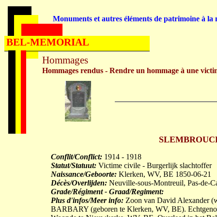
Monuments et autres éléments de patrimoine à la m
BEL-MEMORIAL
Hommages
Hommages rendus - Rendre un hommage à une victi
SLEMBROUCK Is
Conflit/Conflict:
1914 - 1918
Statut/Statuut:
Victime civile - Burgerlijk slachtoffer
Naissance/Geboorte:
Klerken, WV, BE 1850-06-21
Décès/Overlijden:
Neuville-sous-Montreuil, Pas-de-C
Grade/Régiment - Graad/Regiment:
Plus d'infos/Meer info:
Zoon van David Alexander (w
BARBARY (geboren te Klerken, WV, BE). Echtgenoo