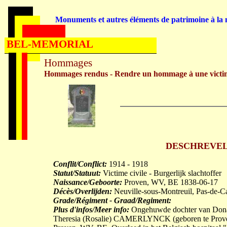
Monuments et autres éléments de patrimoine à la m
BEL-MEMORIAL
Hommages
Hommages rendus - Rendre un hommage à une victi
DESCHREVEL Vi
Conflit/Conflict:
1914 - 1918
Statut/Statuut:
Victime civile - Burgerlijk slachtoffer
Naissance/Geboorte:
Proven, WV, BE 1838-06-17
Décès/Overlijden:
Neuville-sous-Montreuil, Pas-de-C
Grade/Régiment - Graad/Regiment:
Plus d'infos/Meer info:
Ongehuwde dochter van Donat(
Theresia (Rosalie) CAMERLYNCK (geboren te Proven