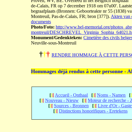
Proven, WV, BE. Overleed in het Belgisch hospitaal "
de-Calais, FR op 7 december 1918 om 07u00'. Laatste 
begraafplaats (Bronnen: Geboorteakte nr 55 (1838) va
Montreuil, Pas-de-Calais, FR; bron [377]).
Akten van d
documents
Photo/Foto:
http://www.bel-memorial.org/photos_abr
montreuil/DESCHREVEL_Virginia_Sophia_64021.h
Monument/Gedenkteken:
Cimetière des civils belge
Neuville-sous-Montreuil
†
†
†
RENDRE HOMMAGE À CETTE PERS
Hommages déjà rendus à cette personne - A
[
[
[
Accueil - Onthaal
[
[
[
Noms - Namen
[
[
[
[
Nouveau - Nieuw
[
[
[
Moteur de recherche -
[
[
[
Sources - Bronnen
[
[
[
Livre d'Or - Gast
[
[
[
Distinctions honorifiques - Eretekens