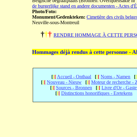
Belgische begraafplaats (Bronnen: Overlijdensakte nr
de burgerlijke stand en andere documenten - Actes d'Ét
Photo/Foto:
Monument/Gedenkteken:
Cimetière des civils belge
Neuville-sous-Montreuil
†
†
†
RENDRE HOMMAGE À CETTE PERS
Hommages déjà rendus à cette personne - A
[
[
[
Accueil - Onthaal
[
[
[
Noms - Namen
[
[
[
[
Nouveau - Nieuw
[
[
[
Moteur de recherche -
[
[
[
Sources - Bronnen
[
[
[
Livre d'Or - Gast
[
[
[
Distinctions honorifiques - Eretekens