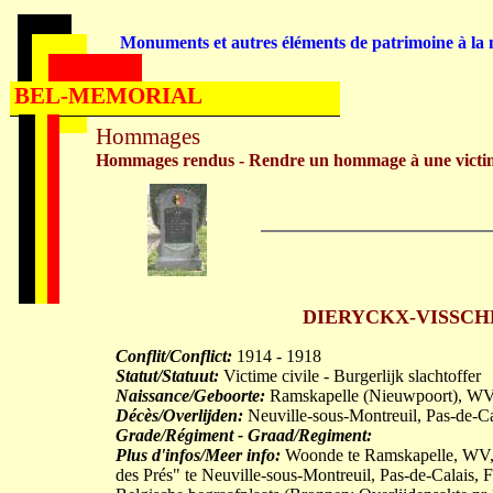
Monuments et autres éléments de patrimoine à la m
BEL-MEMORIAL
Hommages
Hommages rendus - Rendre un hommage à une victi
DIERYCKX-VISSCHERS
Conflit/Conflict:
1914 - 1918
Statut/Statuut:
Victime civile - Burgerlijk slachtoffer
Naissance/Geboorte:
Ramskapelle (Nieuwpoort), WV
Décès/Overlijden:
Neuville-sous-Montreuil, Pas-de-C
Grade/Régiment - Graad/Regiment:
Plus d'infos/Meer info:
Woonde te Ramskapelle, WV, B
des Prés" te Neuville-sous-Montreuil, Pas-de-Calais, F