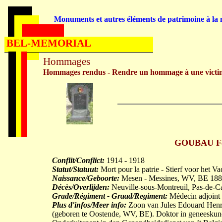
Monuments et autres éléments de patrimoine à la m
BEL-MEMORIAL
Hommages
Hommages rendus - Rendre un hommage à une victi
GOUBAU Fer
Conflit/Conflict:
1914 - 1918
Statut/Statuut:
Mort pour la patrie - Stierf voor het V
Naissance/Geboorte:
Mesen - Messines, WV, BE 188
Décès/Overlijden:
Neuville-sous-Montreuil, Pas-de-C
Grade/Régiment - Graad/Regiment:
Médecin adjoint 
Plus d'infos/Meer info:
Zoon van Jules Edouard Hen
(geboren te Oostende, WV, BE). Doktor in geneesku