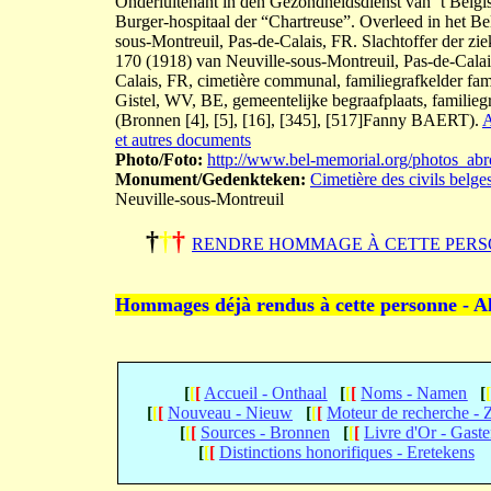
Onderluitenant in den Gezondheidsdienst van ’t Belgisc
Burger-hospitaal der “Chartreuse”. Overleed in het Be
sous-Montreuil, Pas-de-Calais, FR. Slachtoffer der zie
170 (1918) van Neuville-sous-Montreuil, Pas-de-Calai
Calais, FR, cimetière communal, familiegrafkelder fami
Gistel, WV, BE, gemeentelijke begraafplaats, familie
(Bronnen [4], [5], [16], [345], [517]Fanny BAERT).
A
et autres documents
Photo/Foto:
http://www.bel-memorial.org/photos_a
Monument/Gedenkteken:
Cimetière des civils belge
Neuville-sous-Montreuil
†
†
†
RENDRE HOMMAGE À CETTE PERS
Hommages déjà rendus à cette personne - A
[
[
[
Accueil - Onthaal
[
[
[
Noms - Namen
[
[
[
[
Nouveau - Nieuw
[
[
[
Moteur de recherche -
[
[
[
Sources - Bronnen
[
[
[
Livre d'Or - Gast
[
[
[
Distinctions honorifiques - Eretekens