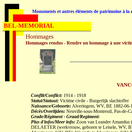
Monuments et autres éléments de patrimoine à la m
BEL-MEMORIAL
Hommages
Hommages rendus - Rendre un hommage à une victi
VANCO
Conflit/Conflict:
1914 - 1918
Statut/Statuut:
Victime civile - Burgerlijk slachtoffer
Naissance/Geboorte:
Alveringem, WV, BE 1882-06-
Décès/Overlijden:
Neuville-sous-Montreuil, Pas-de-C
Grade/Régiment - Graad/Regiment:
Plus d'infos/Meer info:
Zoon van Leander Amandus (
DELAETER (werkvrouw, geboren te Leisele, WV, BE