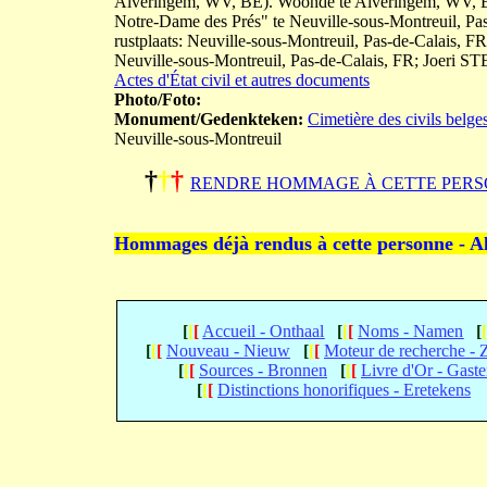
Alveringem, WV, BE). Woonde te Alveringem, WV, BE
Notre-Dame des Prés" te Neuville-sous-Montreuil, Pas
rustplaats: Neuville-sous-Montreuil, Pas-de-Calais, F
Neuville-sous-Montreuil, Pas-de-Calais, FR; Joer
Actes d'État civil et autres documents
Photo/Foto:
Monument/Gedenkteken:
Cimetière des civils belge
Neuville-sous-Montreuil
†
†
†
RENDRE HOMMAGE À CETTE PERS
Hommages déjà rendus à cette personne - A
[
[
[
Accueil - Onthaal
[
[
[
Noms - Namen
[
[
[
[
Nouveau - Nieuw
[
[
[
Moteur de recherche -
[
[
[
Sources - Bronnen
[
[
[
Livre d'Or - Gast
[
[
[
Distinctions honorifiques - Eretekens