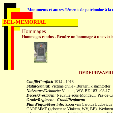
Monuments et autres éléments de patrimoine à la m
BEL-MEMORIAL
Hommages
Hommages rendus - Rendre un hommage à une victi
DEDEURWAERDER 
Conflit/Conflict:
1914 - 1918
Statut/Statuut:
Victime civile - Burgerlijk slachtoffer
Naissance/Geboorte:
Vinkem, WV, BE 1831-08-17
Décès/Overlijden:
Neuville-sous-Montreuil, Pas-de-C
Grade/Régiment - Graad/Regiment:
Plus d'infos/Meer info:
Zoon van Carolus Ludovicus (
CAREMME (geboren te Vinkem, WV, BE). Weduwnaar