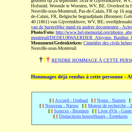
geboren op 24 september 1834 te Gijverinkhove, WV,
Hofsmid. Woonde te Woesten, WV, BE. Overleed in he
Neuville-sous-Montreuil, Pas-de-Calais, FR op 16 augu
de-Calais, FR, Belgische begraafplaats (Bronnen: Ge
40 (1861) van Gijverinkhove, WV, BE; overlijdensakt
van de burgerlijke stand en andere documenten - Actes 
Photo/Foto:
http://www.bel-memorial.org/photos_abr
montreuil/DEDEURWAERDER_Aloysius_Basilius_
Monument/Gedenkteken:
Cimetière des civils belge
Neuville-sous-Montreuil
†
†
†
RENDRE HOMMAGE À CETTE PERS
Hommages déjà rendus à cette personne - A
[
[
[
Accueil - Onthaal
[
[
[
Noms - Namen
[
[
[
[
Nouveau - Nieuw
[
[
[
Moteur de recherche -
[
[
[
Sources - Bronnen
[
[
[
Livre d'Or - Gast
[
[
[
Distinctions honorifiques - Eretekens