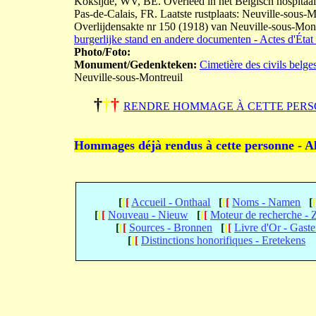
Koksijde, WV, BE. Overleed in het Belgisch hospitaa
Pas-de-Calais, FR. Laatste rustplaats: Neuville-sous-
Overlijdensakte nr 150 (1918) van Neuville-sous-M
burgerlijke stand en andere documenten - Actes d'État 
Photo/Foto:
Monument/Gedenkteken:
Cimetière des civils belge
Neuville-sous-Montreuil
†
†
†
RENDRE HOMMAGE À CETTE PERS
Hommages déjà rendus à cette personne - A
[
[
[
Accueil - Onthaal
[
[
[
Noms - Namen
[
[
[
[
Nouveau - Nieuw
[
[
[
Moteur de recherche -
[
[
[
Sources - Bronnen
[
[
[
Livre d'Or - Gast
[
[
[
Distinctions honorifiques - Eretekens