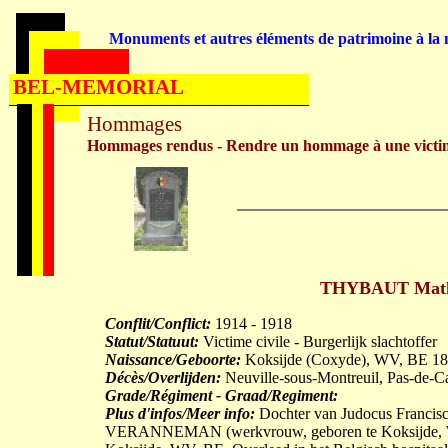
Monuments et autres éléments de patrimoine à la m
BEL-MEMORIAL
Hommages
Hommages rendus - Rendre un hommage à une victi
THYBAUT Mathil
Conflit/Conflict:
1914 - 1918
Statut/Statuut:
Victime civile - Burgerlijk slachtoffer
Naissance/Geboorte:
Koksijde (Coxyde), WV, BE 18
Décès/Overlijden:
Neuville-sous-Montreuil, Pas-de-C
Grade/Régiment - Graad/Regiment:
Plus d'infos/Meer info:
Dochter van Judocus Francis
VERANNEMAN (werkvrouw, geboren te Koksijde, W