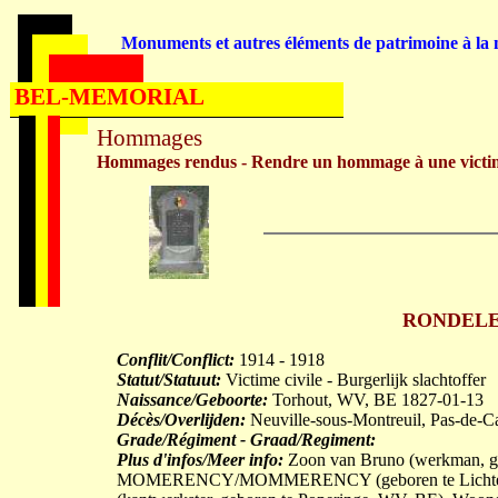
Monuments et autres éléments de patrimoine à la m
BEL-MEMORIAL
Hommages
Hommages rendus - Rendre un hommage à une victi
RONDELEZ 
Conflit/Conflict:
1914 - 1918
Statut/Statuut:
Victime civile - Burgerlijk slachtoffer
Naissance/Geboorte:
Torhout, WV, BE 1827-01-13
Décès/Overlijden:
Neuville-sous-Montreuil, Pas-de-C
Grade/Régiment - Graad/Regiment:
Plus d'infos/Meer info:
Zoon van Bruno (werkman, ge
MOMERENCY/MOMMERENCY (geboren te Lichterve