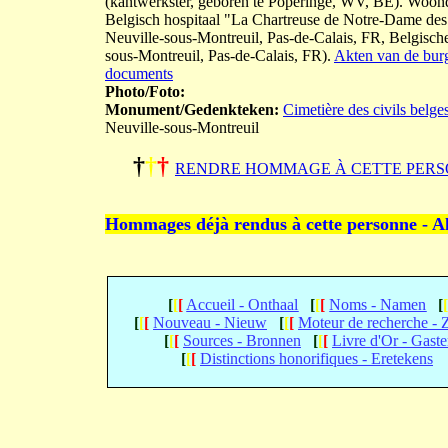
(kantwerkster, geboren te Poperinge, WV, BE). Woon
Belgisch hospitaal "La Chartreuse de Notre-Dame des P
Neuville-sous-Montreuil, Pas-de-Calais, FR, Belgisch
sous-Montreuil, Pas-de-Calais, FR).
Akten van de burge
documents
Photo/Foto:
Monument/Gedenkteken:
Cimetière des civils belge
Neuville-sous-Montreuil
†
†
†
RENDRE HOMMAGE À CETTE PERS
Hommages déjà rendus à cette personne - A
[
[
[
Accueil - Onthaal
[
[
[
Noms - Namen
[
[
[
[
Nouveau - Nieuw
[
[
[
Moteur de recherche -
[
[
[
Sources - Bronnen
[
[
[
Livre d'Or - Gast
[
[
[
Distinctions honorifiques - Eretekens