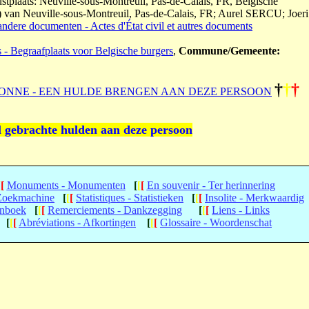
ustplaats: Neuville-sous-Montreuil, Pas-de-Calais, FR, Belgische
) van Neuville-sous-Montreuil, Pas-de-Calais, FR; Aurel SERCU; Joeri
andere documenten - Actes d'État civil et autres documents
s - Begraafplaats voor Belgische burgers
,
Commune/Gemeente:
†
†
†
ONNE - EEN HULDE BRENGEN AAN DEZE PERSOON
l gebrachte hulden aan deze persoon
[
[
Monuments - Monumenten
[
[
[
En souvenir - Ter herinnering
 Zoekmachine
[
[
[
Statistiques - Statistieken
[
[
[
Insolite - Merkwaardig
enboek
[
[
[
Remerciements - Dankzegging
[
[
[
Liens - Links
[
[
[
Abréviations - Afkortingen
[
[
[
Glossaire - Woordenschat