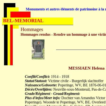
Monuments et autres éléments de patrimoine à la m
BEL-MEMORIAL
Hommages
Hommages rendus - Rendre un hommage à une victi
MESSIAEN Helena Ma
Conflit/Conflict:
1914 - 1918
Statut/Statuut:
Victime civile - Burgerlijk slachtoffer
Naissance/Geboorte:
Poperinge, WV, BE 1876-06-0
Décès/Overlijden:
Neuville-sous-Montreuil, Pas-de-C
Grade/Régiment - Graad/Regiment:
Plus d'infos/Meer info:
Dochter van Amandus Victor (
Poperinge). Woonde te Poperinge, WV, BE. Overleed i