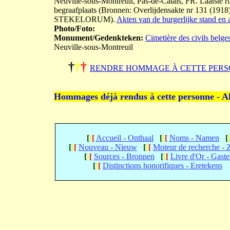
Neuville-sous-Montreuil, Pas-de-Calais, FR. Laatste r
begraafplaats (Bronnen: Overlijdensakte nr 131 (1918
STEKELORUM).
Akten van de burgerlijke stand en 
Photo/Foto:
Monument/Gedenkteken:
Cimetière des civils belge
Neuville-sous-Montreuil
†
†
†
RENDRE HOMMAGE À CETTE PERS
Hommages déjà rendus à cette personne - A
[
[
[
Accueil - Onthaal
[
[
[
Noms - Namen
[
[
[
[
Nouveau - Nieuw
[
[
[
Moteur de recherche -
[
[
[
Sources - Bronnen
[
[
[
Livre d'Or - Gast
[
[
[
Distinctions honorifiques - Eretekens