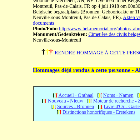
Woonde te Mechelen, AN, BE. Overleed in het Belgisc
Montreuil, Pas-de-Calais, FR op 4 juli 1918 om 00u30'
Belgische begraafplaats (Bronnen: Geboorteakte nr 1
Neuville-sous-Montreuil, Pas-de-Calais, FR).
Akten va
documents
Photo/Foto:
http://www.bel-memorial.org/photos_a
Monument/Gedenkteken:
Cimetière des civils belge
Neuville-sous-Montreuil
†
†
†
RENDRE HOMMAGE À CETTE PERS
Hommages déjà rendus à cette personne - A
[
[
[
Accueil - Onthaal
[
[
[
Noms - Namen
[
[
[
[
Nouveau - Nieuw
[
[
[
Moteur de recherche -
[
[
[
Sources - Bronnen
[
[
[
Livre d'Or - Gast
[
[
[
Distinctions honorifiques - Eretekens