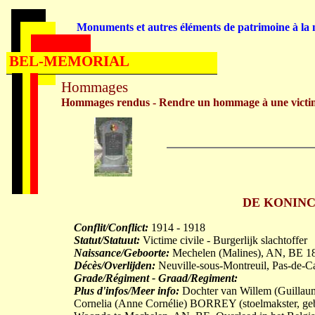
Monuments et autres éléments de patrimoine à la m
BEL-MEMORIAL
Hommages
Hommages rendus - Rendre un hommage à une victi
DE KONINCK 
Conflit/Conflict:
1914 - 1918
Statut/Statuut:
Victime civile - Burgerlijk slachtoffer
Naissance/Geboorte:
Mechelen (Malines), AN, BE 1
Décès/Overlijden:
Neuville-sous-Montreuil, Pas-de-C
Grade/Régiment - Graad/Regiment:
Plus d'infos/Meer info:
Dochter van Willem (Guillau
Cornelia (Anne Cornélie) BORREY (stoelmakster, g