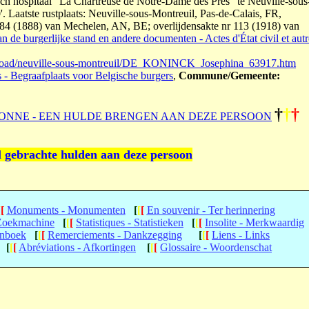
h hospitaal "La Chartreuse de Notre-Dame des Prés" te Neuville-sous
. Laatste rustplaats: Neuville-sous-Montreuil, Pas-de-Calais, FR,
184 (1888) van Mechelen, AN, BE; overlijdensakte nr 113 (1918) van
n de burgerlijke stand en andere documenten - Actes d'État civil et autr
broad/neuville-sous-montreuil/DE_KONINCK_Josephina_63917.htm
s - Begraafplaats voor Belgische burgers
,
Commune/Gemeente:
†
†
†
ONNE - EEN HULDE BRENGEN AAN DEZE PERSOON
l gebrachte hulden aan deze persoon
[
[
Monuments - Monumenten
[
[
[
En souvenir - Ter herinnering
 Zoekmachine
[
[
[
Statistiques - Statistieken
[
[
[
Insolite - Merkwaardig
enboek
[
[
[
Remerciements - Dankzegging
[
[
[
Liens - Links
[
[
[
Abréviations - Afkortingen
[
[
[
Glossaire - Woordenschat