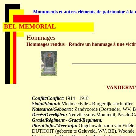
Monuments et autres éléments de patrimoine à la m
BEL-MEMORIAL
Hommages
Hommages rendus - Rendre un hommage à une victi
VANDERMAR
Conflit/Conflict:
1914 - 1918
Statut/Statuut:
Victime civile - Burgerlijk slachtoffer
Naissance/Geboorte:
Zandvoorde (Oostende), WV, B
Décès/Overlijden:
Neuville-sous-Montreuil, Pas-de-C
Grade/Régiment - Graad/Regiment:
Plus d'infos/Meer info:
Ongehuwde zoon van Fidèle A
DUTHOIT (geboren te Geluveld, WV, BE). Woonde te 