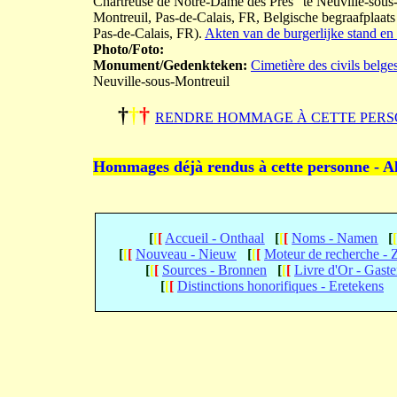
Chartreuse de Notre-Dame des Prés" te Neuville-sous-M
Montreuil, Pas-de-Calais, FR, Belgische begraafplaat
Pas-de-Calais, FR).
Akten van de burgerlijke stand en 
Photo/Foto:
Monument/Gedenkteken:
Cimetière des civils belge
Neuville-sous-Montreuil
†
†
†
RENDRE HOMMAGE À CETTE PERS
Hommages déjà rendus à cette personne - A
[
[
[
Accueil - Onthaal
[
[
[
Noms - Namen
[
[
[
[
Nouveau - Nieuw
[
[
[
Moteur de recherche -
[
[
[
Sources - Bronnen
[
[
[
Livre d'Or - Gast
[
[
[
Distinctions honorifiques - Eretekens