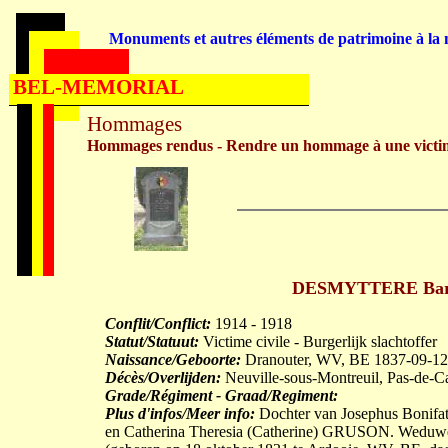
Monuments et autres éléments de patrimoine à la m
BEL-MEMORIAL
Hommages
Hommages rendus - Rendre un hommage à une victi
DESMYTTERE Barba
Conflit/Conflict:
1914 - 1918
Statut/Statuut:
Victime civile - Burgerlijk slachtoffer
Naissance/Geboorte:
Dranouter, WV, BE 1837-09-12
Décès/Overlijden:
Neuville-sous-Montreuil, Pas-de-C
Grade/Régiment - Graad/Regiment:
Plus d'infos/Meer info:
Dochter van Josephus Bonifat
en Catherina Theresia (Catherine) GRUSON. Wed