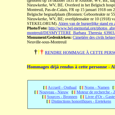
(geboren op 18 oktober 1831 te Ardooie, WV, BE, d
Nieuwkerke, WV, BE. Overleed in het Belgisch hospit
Montreuil, Pas-de-Calais, FR op 15 januari 1918 om 20
Belgische begraafplaats (Bronnen: Geboorteakte nr 5
Nieuwkerke, WV, BE; overlijdensakte nr 10 (1918) va
STEKELORUM).
Akten van de burgerlijke stand en 
Photo/Foto:
http://www.bel-memorial.org/photos_abr
montreuil/DESMYTTERE_Barbara_Theresia_63903
Monument/Gedenkteken:
Cimetière des civils belge
Neuville-sous-Montreuil
†
†
†
RENDRE HOMMAGE À CETTE PERS
Hommages déjà rendus à cette personne - A
[
[
[
Accueil - Onthaal
[
[
[
Noms - Namen
[
[
[
[
Nouveau - Nieuw
[
[
[
Moteur de recherche -
[
[
[
Sources - Bronnen
[
[
[
Livre d'Or - Gast
[
[
[
Distinctions honorifiques - Eretekens