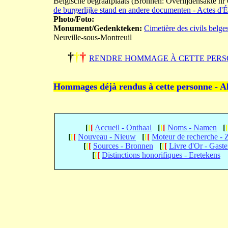
Belgische begraafplaats (Bronnen: Overlijdensakte nr
de burgerlijke stand en andere documenten - Actes d'Ét
Photo/Foto:
Monument/Gedenkteken:
Cimetière des civils belge
Neuville-sous-Montreuil
†
†
†
RENDRE HOMMAGE À CETTE PERS
Hommages déjà rendus à cette personne - A
[
[
[
Accueil - Onthaal
[
[
[
Noms - Namen
[
[
[
[
Nouveau - Nieuw
[
[
[
Moteur de recherche -
[
[
[
Sources - Bronnen
[
[
[
Livre d'Or - Gast
[
[
[
Distinctions honorifiques - Eretekens