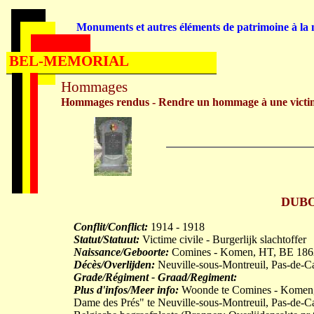
Monuments et autres éléments de patrimoine à la m
BEL-MEMORIAL
Hommages
Hommages rendus - Rendre un hommage à une victi
DUBOI
Conflit/Conflict:
1914 - 1918
Statut/Statuut:
Victime civile - Burgerlijk slachtoffer
Naissance/Geboorte:
Comines - Komen, HT, BE 186
Décès/Overlijden:
Neuville-sous-Montreuil, Pas-de-C
Grade/Régiment - Graad/Regiment:
Plus d'infos/Meer info:
Woonde te Comines - Komen, H
Dame des Prés" te Neuville-sous-Montreuil, Pas-de-Cal