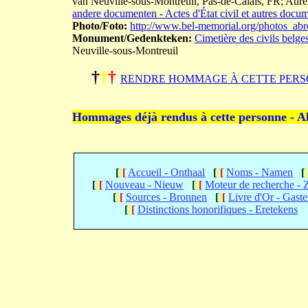
van Neuville-sous-Montreuil, Pas-de-Calais, FR;
andere documenten - Actes d'État civil et autres docu
Photo/Foto:
http://www.bel-memorial.org/photos_ab
Monument/Gedenkteken:
Cimetière des civils belge
Neuville-sous-Montreuil
†
†
†
RENDRE HOMMAGE À CETTE PERS
Hommages déjà rendus à cette personne - A
[
[
[
Accueil - Onthaal
[
[
[
Noms - Namen
[
[
[
[
Nouveau - Nieuw
[
[
[
Moteur de recherche -
[
[
[
Sources - Bronnen
[
[
[
Livre d'Or - Gast
[
[
[
Distinctions honorifiques - Eretekens