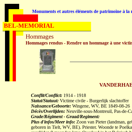
Monuments et autres éléments de patrimoine à la m
BEL-MEMORIAL
Hommages
Hommages rendus - Rendre un hommage à une victi
VANDERHAEGH
Conflit/Conflict:
1914 - 1918
Statut/Statuut:
Victime civile - Burgerlijk slachtoffer
Naissance/Geboorte:
Wingene, WV, BE 1849-08-26
Décès/Overlijden:
Neuville-sous-Montreuil, Pas-de-C
Grade/Régiment - Graad/Regiment:
Plus d'infos/Meer info:
Zoon van Pieter (landman, g
geboren in Tielt, WV, BE). Priester. Woonde te Poelka