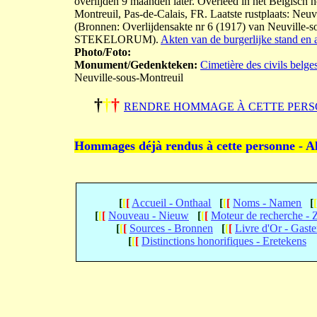
overlijden 9 maanden later. Overleed in het Belgisch 
Montreuil, Pas-de-Calais, FR. Laatste rustplaats: Neuv
(Bronnen: Overlijdensakte nr 6 (1917) van Neuville-
STEKELORUM).
Akten van de burgerlijke stand en 
Photo/Foto:
Monument/Gedenkteken:
Cimetière des civils belge
Neuville-sous-Montreuil
†
†
†
RENDRE HOMMAGE À CETTE PERS
Hommages déjà rendus à cette personne - A
[
[
[
Accueil - Onthaal
[
[
[
Noms - Namen
[
[
[
[
Nouveau - Nieuw
[
[
[
Moteur de recherche -
[
[
[
Sources - Bronnen
[
[
[
Livre d'Or - Gast
[
[
[
Distinctions honorifiques - Eretekens