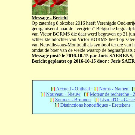
Message - Bericht
Op zaterdag 8 oktober 2016 heeft Verenigde Oud-stri
georganiseerd naar de "vergeten" Belgische begraafpla
van Victor BORMS die daar werd begraven op 21 juni
achter-kleindochter van Victor BORMS heeft op zater
van Neuville-sous-Montreuil als symbool ter ere van ha
omdat de boer van de weide waarop de begraafplaats zi
Message posté le 2016-10-15 par Joris SAERENS, 
Bericht geplaatst op 2016-10-15 door : Joris SAE
[
[
[
Accueil - Onthaal
[
[
[
Noms - Namen
[
[
[
[
Nouveau - Nieuw
[
[
[
Moteur de recherche -
[
[
[
Sources - Bronnen
[
[
[
Livre d'Or - Gast
[
[
[
Distinctions honorifiques - Eretekens