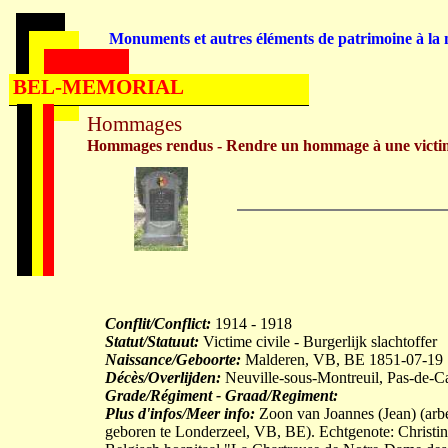
Monuments et autres éléments de patrimoine à la m
BEL-MEMORIAL
Hommages
Hommages rendus - Rendre un hommage à une victi
Conflit/Conflict:
1914 - 1918
Statut/Statuut:
Victime civile - Burgerlijk slachtoffer
Naissance/Geboorte:
Malderen, VB, BE 1851-07-19
Décès/Overlijden:
Neuville-sous-Montreuil, Pas-de-C
Grade/Régiment - Graad/Regiment:
Plus d'infos/Meer info:
Zoon van Joannes (Jean) (arb
geboren te Londerzeel, VB, BE). Echtgenote: Chri