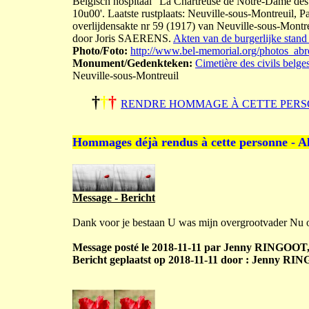
Belgisch hospitaal "La Chartreuse de Notre-Dame des 
10u00'. Laatste rustplaats: Neuville-sous-Montreuil, P
overlijdensakte nr 59 (1917) van Neuville-sous-Montre
door Joris SAERENS.
Akten van de burgerlijke stand
Photo/Foto:
http://www.bel-memorial.org/photos_ab
Monument/Gedenkteken:
Cimetière des civils belge
Neuville-sous-Montreuil
†
†
†
RENDRE HOMMAGE À CETTE PERS
Hommages déjà rendus à cette personne - A
Message - Bericht
Dank voor je bestaan U was mijn overgrootvader Nu 
Message posté le 2018-11-11 par Jenny RINGOOT,
Bericht geplaatst op 2018-11-11 door : Jenny RI