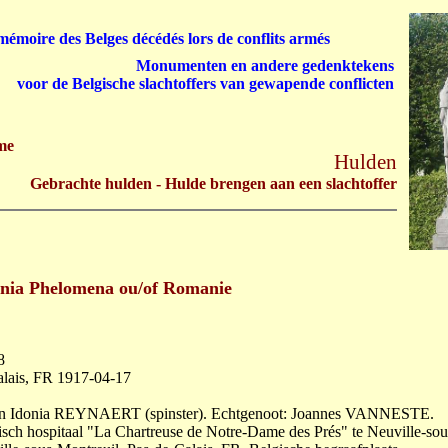
émoire des Belges décédés lors de conflits armés
Monumenten en andere gedenktekens
voor de Belgische slachtoffers van gewapende conflicten
me
Hulden
Gebrachte hulden - Hulde brengen aan een slachtoffer
a Phelomena ou/of Romanie
8
alais, FR 1917-04-17
 en Idonia REYNAERT (spinster). Echtgenoot: Joannes VANNESTE.
ch hospitaal "La Chartreuse de Notre-Dame des Prés" te Neuville-sou