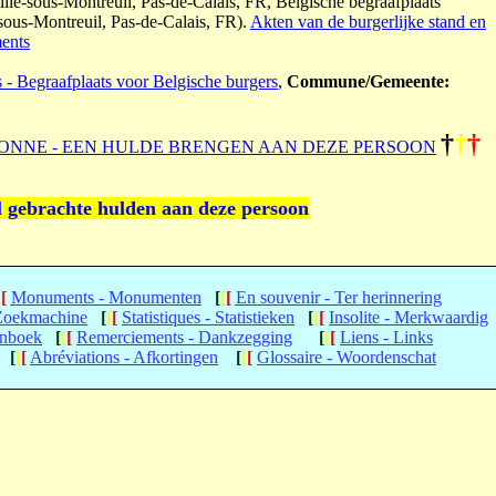
ille-sous-Montreuil, Pas-de-Calais, FR, Belgische begraafplaats
sous-Montreuil, Pas-de-Calais, FR).
Akten van de burgerlijke stand en
ments
s - Begraafplaats voor Belgische burgers
,
Commune/Gemeente:
†
†
†
ONNE - EEN HULDE BRENGEN AAN DEZE PERSOON
l gebrachte hulden aan deze persoon
[
[
Monuments - Monumenten
[
[
[
En souvenir - Ter herinnering
 Zoekmachine
[
[
[
Statistiques - Statistieken
[
[
[
Insolite - Merkwaardig
enboek
[
[
[
Remerciements - Dankzegging
[
[
[
Liens - Links
[
[
[
Abréviations - Afkortingen
[
[
[
Glossaire - Woordenschat