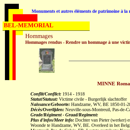
Monuments et autres éléments de patrimoine à la m
BEL-MEMORIAL
Hommages
Hommages rendus - Rendre un hommage à une victi
MINNE Romani
Conflit/Conflict:
1914 - 1918
Statut/Statuut:
Victime civile - Burgerlijk slachtoffer
Naissance/Geboorte:
Handzame, WV, BE 1850-01-2
Décès/Overlijden:
Neuville-sous-Montreuil, Pas-de-C
Grade/Régiment - Graad/Regiment:
Plus d'infos/Meer info:
Dochter van Pieter (werker)
Woonde te Handzame, WV, BE. Overleed in het Belgis