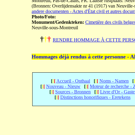
Montreuil, Pas-de-Calais, FR. Laatste rustplaats: Neuv
(Bronnen: Overlijdensakte nr 41 (1917) van Neuville-
andere documenten - Actes d'État civil et autres docu
Photo/Foto:
Monument/Gedenkteken:
Cimetière des civils belge
Neuville-sous-Montreuil
†
†
†
RENDRE HOMMAGE À CETTE PERS
Hommages déjà rendus à cette personne - A
[
[
[
Accueil - Onthaal
[
[
[
Noms - Namen
[
[
[
[
Nouveau - Nieuw
[
[
[
Moteur de recherche -
[
[
[
Sources - Bronnen
[
[
[
Livre d'Or - Gast
[
[
[
Distinctions honorifiques - Eretekens