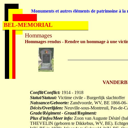
Monuments et autres éléments de patrimoine à la m
BEL-MEMORIAL
Hommages
Hommages rendus - Rendre un hommage à une victi
VANDERBR
Conflit/Conflict:
1914 - 1918
Statut/Statuut:
Victime civile - Burgerlijk slachtoffer
Naissance/Geboorte:
Zandvoorde, WV, BE 1866-06-
Décès/Overlijden:
Neuville-sous-Montreuil, Pas-de-C
Grade/Régiment - Graad/Regiment:
Plus d'infos/Meer info:
Zoon van Auguste Désiré (ba
THEVELIN (geboren te Dikkebus, WV, BE). Echtgeno