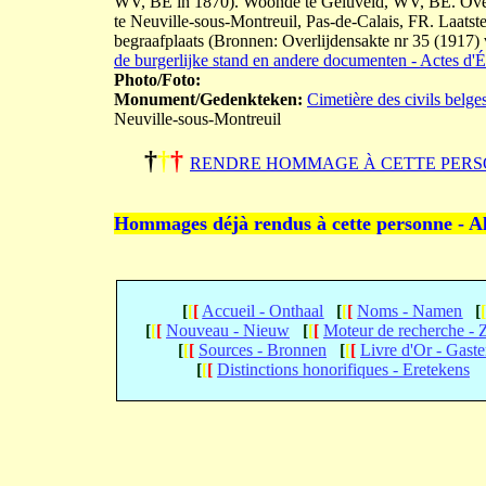
WV, BE in 1870). Woonde te Geluveld, WV, BE. Overl
te Neuville-sous-Montreuil, Pas-de-Calais, FR. Laatste
begraafplaats (Bronnen: Overlijdensakte nr 35 (1917)
de burgerlijke stand en andere documenten - Actes d'Ét
Photo/Foto:
Monument/Gedenkteken:
Cimetière des civils belge
Neuville-sous-Montreuil
†
†
†
RENDRE HOMMAGE À CETTE PERS
Hommages déjà rendus à cette personne - A
[
[
[
Accueil - Onthaal
[
[
[
Noms - Namen
[
[
[
[
Nouveau - Nieuw
[
[
[
Moteur de recherche -
[
[
[
Sources - Bronnen
[
[
[
Livre d'Or - Gast
[
[
[
Distinctions honorifiques - Eretekens