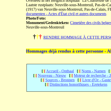
Overleed in het Belgisch hospitaal "La Chartreuse de
Laatste rustplaats: Neuville-sous-Montreuil, Pas-de-C
(1917) van Neuville-sous-Montreuil, Pas-de-Calai
documenten - Actes d'État civil et autres documents
Photo/Foto:
Monument/Gedenkteken:
Cimetière des civils belge
Neuville-sous-Montreuil
†
†
†
RENDRE HOMMAGE À CETTE PERS
Hommages déjà rendus à cette personne - A
[
[
[
Accueil - Onthaal
[
[
[
Noms - Namen
[
[
[
[
Nouveau - Nieuw
[
[
[
Moteur de recherche -
[
[
[
Sources - Bronnen
[
[
[
Livre d'Or - Gast
[
[
[
Distinctions honorifiques - Eretekens