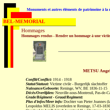
Monuments et autres éléments de patrimoine à la m
BEL-MEMORIAL
Hommages
Hommages rendus - Rendre un hommage à une victi
METSU Angela
Conflit/Conflict:
1914 - 1918
Statut/Statuut:
Victime civile - Burgerlijk slachtoffer
Naissance/Geboorte:
Reninge, WV, BE 1836-11-15
Décès/Overlijden:
Neuville-sous-Montreuil, Pas-de-C
Grade/Régiment - Graad/Regiment:
Plus d'infos/Meer info:
Dochter van Pieter Joannes 
Leopoldus MELIS (overleden te Reninge, 17-03-1830