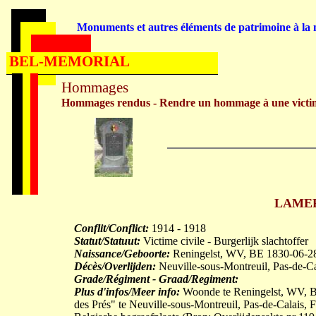
Monuments et autres éléments de patrimoine à la m
BEL-MEMORIAL
Hommages
Hommages rendus - Rendre un hommage à une victi
LAMERA
Conflit/Conflict:
1914 - 1918
Statut/Statuut:
Victime civile - Burgerlijk slachtoffer
Naissance/Geboorte:
Reningelst, WV, BE 1830-06-2
Décès/Overlijden:
Neuville-sous-Montreuil, Pas-de-C
Grade/Régiment - Graad/Regiment:
Plus d'infos/Meer info:
Woonde te Reningelst, WV, BE
des Prés" te Neuville-sous-Montreuil, Pas-de-Calais, F