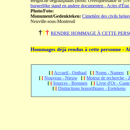
Belgische begraafplaats (Bron: Overlijdensakte nr 11
burgerlijke stand en andere documenten - Actes d'État 
Photo/Foto:
Monument/Gedenkteken:
Cimetière des civils belge
Neuville-sous-Montreuil
†
†
†
RENDRE HOMMAGE À CETTE PERS
Hommages déjà rendus à cette personne - A
[
[
[
Accueil - Onthaal
[
[
[
Noms - Namen
[
[
[
[
Nouveau - Nieuw
[
[
[
Moteur de recherche -
[
[
[
Sources - Bronnen
[
[
[
Livre d'Or - Gast
[
[
[
Distinctions honorifiques - Eretekens