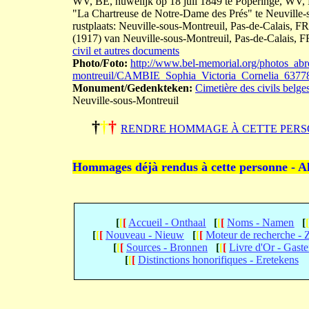
WV, BE, huwelijk op 18 juli 1849 te Poperinge, WV, 
"La Chartreuse de Notre-Dame des Prés" te Neuville-
rustplaats: Neuville-sous-Montreuil, Pas-de-Calais, FR
(1917) van Neuville-sous-Montreuil, Pas-de-Calais, F
civil et autres documents
Photo/Foto:
http://www.bel-memorial.org/photos_abr
montreuil/CAMBIE_Sophia_Victoria_Cornelia_6377
Monument/Gedenkteken:
Cimetière des civils belge
Neuville-sous-Montreuil
†
†
†
RENDRE HOMMAGE À CETTE PERS
Hommages déjà rendus à cette personne - A
[
[
[
Accueil - Onthaal
[
[
[
Noms - Namen
[
[
[
[
Nouveau - Nieuw
[
[
[
Moteur de recherche -
[
[
[
Sources - Bronnen
[
[
[
Livre d'Or - Gast
[
[
[
Distinctions honorifiques - Eretekens