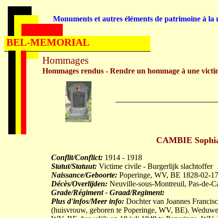
Monuments et autres éléments de patrimoine à la m
BEL-MEMORIAL
Hommages
Hommages rendus - Rendre un hommage à une victi
CAMBIE Sophia 
Conflit/Conflict:
1914 - 1918
Statut/Statuut:
Victime civile - Burgerlijk slachtoffer
Naissance/Geboorte:
Poperinge, WV, BE 1828-02-1
Décès/Overlijden:
Neuville-sous-Montreuil, Pas-de-C
Grade/Régiment - Graad/Regiment:
Plus d'infos/Meer info:
Dochter van Joannes Franc
(huisvrouw, geboren te Poperinge, WV, BE). Weduw