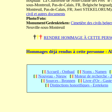
hospitaal "La Chartreuse de Notre-Dame des Prés" te N
sous-Montreuil, Pas-de-Calais, FR, Belgische begraaf
Montreuil, Pas-de-Calais, FR; Joeri STEKELORUM)
civil et autres documents
Photo/Foto:
Monument/Gedenkteken:
Cimetière des civils belge
Neuville-sous-Montreuil
†
†
†
RENDRE HOMMAGE À CETTE PERS
Hommages déjà rendus à cette personne - A
[
[
[
Accueil - Onthaal
[
[
[
Noms - Namen
[
[
[
[
Nouveau - Nieuw
[
[
[
Moteur de recherche -
[
[
[
Sources - Bronnen
[
[
[
Livre d'Or - Gast
[
[
[
Distinctions honorifiques - Eretekens