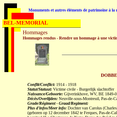
Monuments et autres éléments de patrimoine à la m
BEL-MEMORIAL
Hommages
Hommages rendus - Rendre un hommage à une victi
DOBBEL
Conflit/Conflict:
1914 - 1918
Statut/Statuut:
Victime civile - Burgerlijk slachtoffer
Naissance/Geboorte:
Gijverinkhove, WV, BE 1849-0
Décès/Overlijden:
Neuville-sous-Montreuil, Pas-de-C
Grade/Régiment - Graad/Regiment:
Plus d'infos/Meer info:
Dochter van Carolus (Charl
(geboren op 12 december 1842 te Ferques, Pas-de-Cal