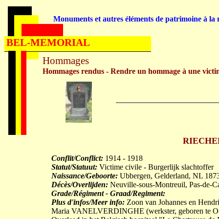
Monuments et autres éléments de patrimoine à la m
BEL-MEMORIAL
Hommages
Hommages rendus - Rendre un hommage à une victi
RIECHERT
Conflit/Conflict:
1914 - 1918
Statut/Statuut:
Victime civile - Burgerlijk slachtoffer
Naissance/Geboorte:
Ubbergen, Gelderland, NL 187
Décès/Overlijden:
Neuville-sous-Montreuil, Pas-de-C
Grade/Régiment - Graad/Regiment:
Plus d'infos/Meer info:
Zoon van Johannes en Hendr
Maria VANELVERDINGHE (werkster, geboren te Oost