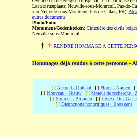
Overleed in het Belgisch hospitaal "La Chartreuse de
Laatste rustplaats: Neuville-sous-Montreuil, Pas-de-C
van Neuville-sous-Montreuil, Pas-de-Calais, FR).
Akte
autres documents
Photo/Foto:
Monument/Gedenkteken:
Cimetière des civils belge
Neuville-sous-Montreuil
†
†
†
RENDRE HOMMAGE À CETTE PERS
Hommages déjà rendus à cette personne - A
[
[
[
Accueil - Onthaal
[
[
[
Noms - Namen
[
[
[
[
Nouveau - Nieuw
[
[
[
Moteur de recherche -
[
[
[
Sources - Bronnen
[
[
[
Livre d'Or - Gast
[
[
[
Distinctions honorifiques - Eretekens