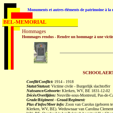
Monuments et autres éléments de patrimoine à la m
BEL-MEMORIAL
Hommages
Hommages rendus - Rendre un hommage à une victi
SCHOOLAERT F
Conflit/Conflict:
1914 - 1918
Statut/Statuut:
Victime civile - Burgerlijk slachtoffer
Naissance/Geboorte:
Klerken, WV, BE 1831-12-02
Décès/Overlijden:
Neuville-sous-Montreuil, Pas-de-C
Grade/Régiment - Graad/Regiment:
Plus d'infos/Meer info:
Zoon van Carolus (geboren 
Klerken, WV, BE). Weduwnaar van Carolina Clemen