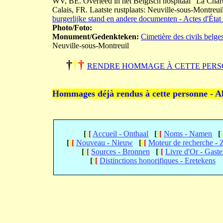
WV, BE. Overleed in het Belgisch hospitaal "La Chart
Calais, FR. Laatste rustplaats: Neuville-sous-Montreui
burgerlijke stand en andere documenten - Actes d'État 
Photo/Foto:
Monument/Gedenkteken:
Cimetière des civils belge
Neuville-sous-Montreuil
†
†
†
RENDRE HOMMAGE À CETTE PERS
Hommages déjà rendus à cette personne - A
[
[
[
Accueil - Onthaal
[
[
[
Noms - Namen
[
[
[
[
Nouveau - Nieuw
[
[
[
Moteur de recherche -
[
[
[
Sources - Bronnen
[
[
[
Livre d'Or - Gast
[
[
[
Distinctions honorifiques - Eretekens