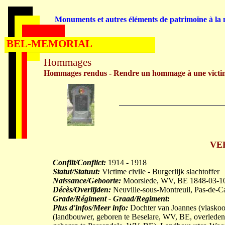
Monuments et autres éléments de patrimoine à la m
BEL-MEMORIAL
Hommages
Hommages rendus - Rendre un hommage à une victi
VE
Conflit/Conflict:
1914 - 1918
Statut/Statuut:
Victime civile - Burgerlijk slachtoffer
Naissance/Geboorte:
Moorslede, WV, BE 1848-03-1
Décès/Overlijden:
Neuville-sous-Montreuil, Pas-de-C
Grade/Régiment - Graad/Regiment:
Plus d'infos/Meer info:
Dochter van Joannes (vlask
(landbouwer, geboren te Beselare, WV, BE, overled