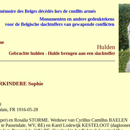
émoire des Belges décédés lors de conflits armés
Monumenten en andere gedenktekens
voor de Belgische slachtoffers van gewapende conflicten
me
Hulden
Gebrachte hulden - Hulde brengen aan een slachtoffer
RKINDERE Sophie
0
alais, FR 1916-05-28
ooper) en Rosalia STORME. Weduwe van Cyrillus Camillus BAELEN
en te Passendale, WV, BE) en Karel Lodewijk KESTELOOT (daglooner