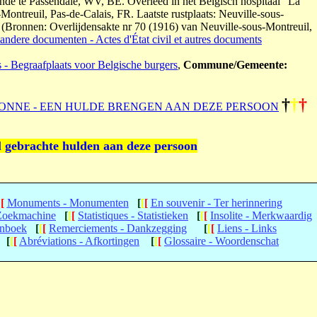
de te Passendale, WV, BE. Overleed in het Belgisch hospitaal "La
ontreuil, Pas-de-Calais, FR. Laatste rustplaats: Neuville-sous-
s (Bronnen: Overlijdensakte nr 70 (1916) van Neuville-sous-Montreuil,
andere documenten - Actes d'État civil et autres documents
s - Begraafplaats voor Belgische burgers
,
Commune/Gemeente:
†
†
†
ONNE - EEN HULDE BRENGEN AAN DEZE PERSOON
l gebrachte hulden aan deze persoon
[
[
Monuments - Monumenten
[
[
[
En souvenir - Ter herinnering
 Zoekmachine
[
[
[
Statistiques - Statistieken
[
[
[
Insolite - Merkwaardig
enboek
[
[
[
Remerciements - Dankzegging
[
[
[
Liens - Links
[
[
[
Abréviations - Afkortingen
[
[
[
Glossaire - Woordenschat