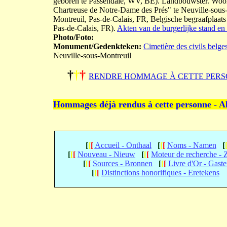
geboren te Passendale, WV, BE). Landbouwster. Woon
Chartreuse de Notre-Dame des Prés" te Neuville-sous-M
Montreuil, Pas-de-Calais, FR, Belgische begraafplaat
Pas-de-Calais, FR).
Akten van de burgerlijke stand en 
Photo/Foto:
Monument/Gedenkteken:
Cimetière des civils belge
Neuville-sous-Montreuil
†
†
†
RENDRE HOMMAGE À CETTE PERS
Hommages déjà rendus à cette personne - A
[
[
[
Accueil - Onthaal
[
[
[
Noms - Namen
[
[
[
[
Nouveau - Nieuw
[
[
[
Moteur de recherche -
[
[
[
Sources - Bronnen
[
[
[
Livre d'Or - Gast
[
[
[
Distinctions honorifiques - Eretekens