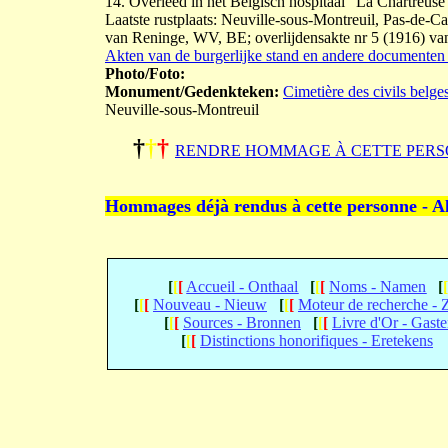
14. Overleed in het Belgisch hospitaal "La Chartreus
Laatste rustplaats: Neuville-sous-Montreuil, Pas-de-C
van Reninge, WV, BE; overlijdensakte nr 5 (1916) v
Akten van de burgerlijke stand en andere documenten -
Photo/Foto:
Monument/Gedenkteken:
Cimetière des civils belge
Neuville-sous-Montreuil
†
†
†
RENDRE HOMMAGE À CETTE PERS
Hommages déjà rendus à cette personne - A
[
[
[
Accueil - Onthaal
[
[
[
Noms - Namen
[
[
[
[
Nouveau - Nieuw
[
[
[
Moteur de recherche -
[
[
[
Sources - Bronnen
[
[
[
Livre d'Or - Gast
[
[
[
Distinctions honorifiques - Eretekens