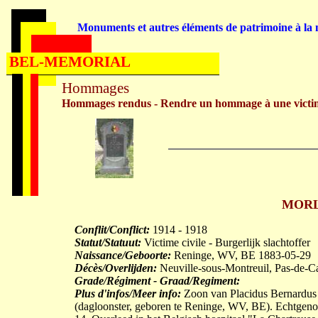
Monuments et autres éléments de patrimoine à la m
BEL-MEMORIAL
Hommages
Hommages rendus - Rendre un hommage à une victi
MORLI
Conflit/Conflict:
1914 - 1918
Statut/Statuut:
Victime civile - Burgerlijk slachtoffer
Naissance/Geboorte:
Reninge, WV, BE 1883-05-29
Décès/Overlijden:
Neuville-sous-Montreuil, Pas-de-C
Grade/Régiment - Graad/Regiment:
Plus d'infos/Meer info:
Zoon van Placidus Bernardu
(dagloonster, geboren te Reninge, WV, BE). Echtg