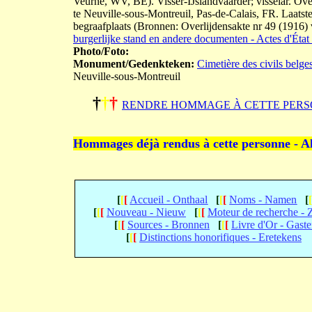
Veurne, WV, BE). Visser-IJslandvaarder; visselar. Ov
te Neuville-sous-Montreuil, Pas-de-Calais, FR. Laatste
begraafplaats (Bronnen: Overlijdensakte nr 49 (1916)
burgerlijke stand en andere documenten - Actes d'État 
Photo/Foto:
Monument/Gedenkteken:
Cimetière des civils belge
Neuville-sous-Montreuil
†
†
†
RENDRE HOMMAGE À CETTE PERS
Hommages déjà rendus à cette personne - A
[
[
[
Accueil - Onthaal
[
[
[
Noms - Namen
[
[
[
[
Nouveau - Nieuw
[
[
[
Moteur de recherche -
[
[
[
Sources - Bronnen
[
[
[
Livre d'Or - Gast
[
[
[
Distinctions honorifiques - Eretekens