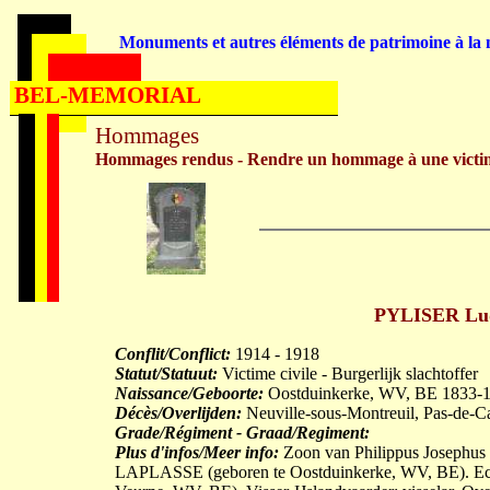
Monuments et autres éléments de patrimoine à la m
BEL-MEMORIAL
Hommages
Hommages rendus - Rendre un hommage à une victi
PYLISER Ludo
Conflit/Conflict:
1914 - 1918
Statut/Statuut:
Victime civile - Burgerlijk slachtoffer
Naissance/Geboorte:
Oostduinkerke, WV, BE 1833-1
Décès/Overlijden:
Neuville-sous-Montreuil, Pas-de-C
Grade/Régiment - Graad/Regiment:
Plus d'infos/Meer info:
Zoon van Philippus Josephus 
LAPLASSE (geboren te Oostduinkerke, WV, BE). Ech