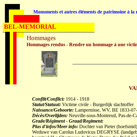
Monuments et autres éléments de patrimoine à la m
BEL-MEMORIAL
Hommages
Hommages rendus - Rendre un hommage à une victi
VA
Conflit/Conflict:
1914 - 1918
Statut/Statuut:
Victime civile - Burgerlijk slachtoffer
Naissance/Geboorte:
Lampernisse, WV, BE 1833-07
Décès/Overlijden:
Neuville-sous-Montreuil, Pas-de-C
Grade/Régiment - Graad/Regiment:
Plus d'infos/Meer info:
Dochter van Pieter (hoefsmi
Weduwe van Carolus Ludovicus DEGRYSE (landgebrui