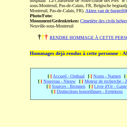
hospitaal "La Chartreuse de Notre-Dame des Prés" te N
sous-Montreuil, Pas-de-Calais, FR, Belgische begraaf
Montreuil, Pas-de-Calais, FR).
Akten van de burgerlijk
Photo/Foto:
Monument/Gedenkteken:
Cimetière des civils belge
Neuville-sous-Montreuil
†
†
†
RENDRE HOMMAGE À CETTE PERS
Hommages déjà rendus à cette personne - A
[
[
[
Accueil - Onthaal
[
[
[
Noms - Namen
[
[
[
[
Nouveau - Nieuw
[
[
[
Moteur de recherche -
[
[
[
Sources - Bronnen
[
[
[
Livre d'Or - Gast
[
[
[
Distinctions honorifiques - Eretekens