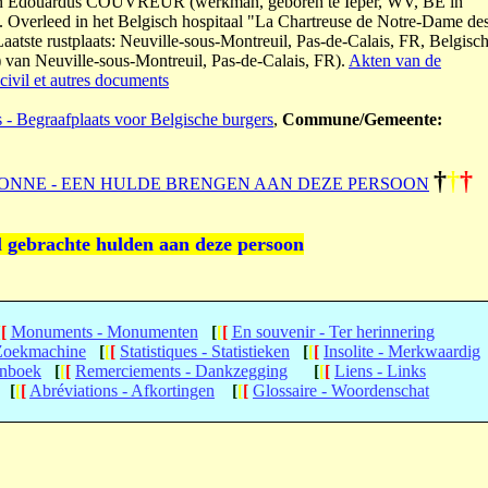
 en Edouardus COUVREUR (werkman, geboren te Ieper, WV, BE in
Overleed in het Belgisch hospitaal "La Chartreuse de Notre-Dame de
aatste rustplaats: Neuville-sous-Montreuil, Pas-de-Calais, FR, Belgisc
) van Neuville-sous-Montreuil, Pas-de-Calais, FR).
Akten van de
civil et autres documents
s - Begraafplaats voor Belgische burgers
,
Commune/Gemeente:
†
†
†
ONNE - EEN HULDE BRENGEN AAN DEZE PERSOON
l gebrachte hulden aan deze persoon
[
[
Monuments - Monumenten
[
[
[
En souvenir - Ter herinnering
 Zoekmachine
[
[
[
Statistiques - Statistieken
[
[
[
Insolite - Merkwaardig
enboek
[
[
[
Remerciements - Dankzegging
[
[
[
Liens - Links
[
[
[
Abréviations - Afkortingen
[
[
[
Glossaire - Woordenschat