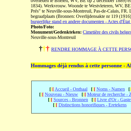
overleden te Brielen, WV, BE op 2 december 1889)
1834). Werkvrouw. Woonde te Westvleteren, WV, BE. 
Prés" te Neuville-sous-Montreuil, Pas-de-Calais, FR. L
begraafplaats (Bronnen: Overlijdensakte nr 119 (1916
burgerlijke stand en andere documenten - Actes d'État 
Photo/Foto:
Monument/Gedenkteken:
Cimetière des civils belge
Neuville-sous-Montreuil
†
†
†
RENDRE HOMMAGE À CETTE PERS
Hommages déjà rendus à cette personne - A
[
[
[
Accueil - Onthaal
[
[
[
Noms - Namen
[
[
[
[
Nouveau - Nieuw
[
[
[
Moteur de recherche -
[
[
[
Sources - Bronnen
[
[
[
Livre d'Or - Gast
[
[
[
Distinctions honorifiques - Eretekens