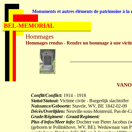
Monuments et autres éléments de patrimoine à la m
BEL-MEMORIAL
Hommages
Hommages rendus - Rendre un hommage à une victi
VANOO
Conflit/Conflict:
1914 - 1918
Statut/Statuut:
Victime civile - Burgerlijk slachtoffer
Naissance/Geboorte:
Stavele, WV, BE 1842-02-09
Décès/Overlijden:
Neuville-sous-Montreuil, Pas-de-C
Grade/Régiment - Graad/Regiment:
Plus d'infos/Meer info:
Dochter van Pieter Jacobus 
(geboren te Pollinkhove, WV, BE). Weduwnaar van 