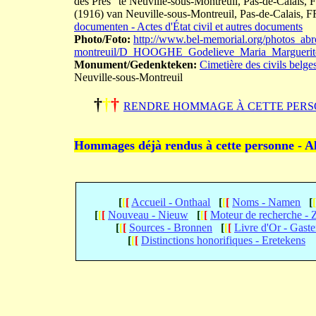
des Prés" te Neuville-sous-Montreuil, Pas-de-Calais
(1916) van Neuville-sous-Montreuil, Pas-de-Calai
documenten - Actes d'État civil et autres documents
Photo/Foto:
http://www.bel-memorial.org/photos_abr
montreuil/D_HOOGHE_Godelieve_Maria_Marguerit
Monument/Gedenkteken:
Cimetière des civils belge
Neuville-sous-Montreuil
†
†
†
RENDRE HOMMAGE À CETTE PERS
Hommages déjà rendus à cette personne - A
[
[
[
Accueil - Onthaal
[
[
[
Noms - Namen
[
[
[
[
Nouveau - Nieuw
[
[
[
Moteur de recherche -
[
[
[
Sources - Bronnen
[
[
[
Livre d'Or - Gast
[
[
[
Distinctions honorifiques - Eretekens