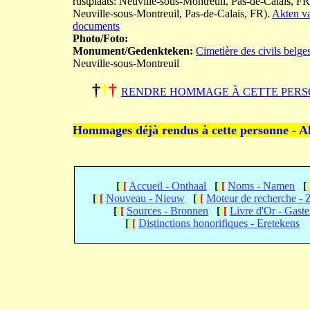
rustplaats: Neuville-sous-Montreuil, Pas-de-Calais, F
Neuville-sous-Montreuil, Pas-de-Calais, FR).
Akten va
documents
Photo/Foto:
Monument/Gedenkteken:
Cimetière des civils belge
Neuville-sous-Montreuil
†
†
†
RENDRE HOMMAGE À CETTE PERS
Hommages déjà rendus à cette personne - A
[
[
[
Accueil - Onthaal
[
[
[
Noms - Namen
[
[
[
[
Nouveau - Nieuw
[
[
[
Moteur de recherche -
[
[
[
Sources - Bronnen
[
[
[
Livre d'Or - Gast
[
[
[
Distinctions honorifiques - Eretekens