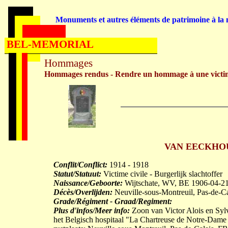
Monuments et autres éléments de patrimoine à la m
BEL-MEMORIAL
Hommages
Hommages rendus - Rendre un hommage à une victi
VAN EECKHOUT
Conflit/Conflict:
1914 - 1918
Statut/Statuut:
Victime civile - Burgerlijk slachtoffer
Naissance/Geboorte:
Wijtschate, WV, BE 1906-04-2
Décès/Overlijden:
Neuville-sous-Montreuil, Pas-de-C
Grade/Régiment - Graad/Regiment:
Plus d'infos/Meer info:
Zoon van Victor Alois en S
het Belgisch hospitaal "La Chartreuse de Notre-Dame 