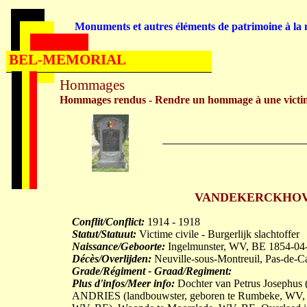
Monuments et autres éléments de patrimoine à la m
BEL-MEMORIAL
Hommages
Hommages rendus - Rendre un hommage à une victi
VANDEKERCKHOVE Th
Conflit/Conflict:
1914 - 1918
Statut/Statuut:
Victime civile - Burgerlijk slachtoffer
Naissance/Geboorte:
Ingelmunster, WV, BE 1854-04
Décès/Overlijden:
Neuville-sous-Montreuil, Pas-de-C
Grade/Régiment - Graad/Regiment:
Plus d'infos/Meer info:
Dochter van Petrus Josephus 
ANDRIES (landbouwster, geboren te Rumbeke, WV,