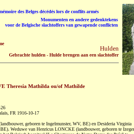
émoire des Belges décédés lors de conflits armés
Monumenten en andere gedenktekens
voor de Belgische slachtoffers van gewapende conflicten
me
Hulden
Gebrachte hulden - Hulde brengen aan een slachtoffer
eresia Mathilda ou/of Mathilde
-26
alais, FR 1916-10-17
(landbouwer, geboren te Ingelmunster, WV, BE) en Desideria Virginia
 BE). Weduwe van Henricus LONCKE (landbouwer, geboren te Izege