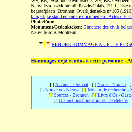
WV, BE). Woonde te Moorslede, WV, BE. Overleed in 
Neuville-sous-Montreuil, Pas-de-Calais, FR. Laatste r
begraafplaats (Bronnen: Overlijdensakte nr 105 (1916
burgerlijke stand en andere documenten - Actes d'État 
Photo/Foto:
Monument/Gedenkteken:
Cimetière des civils belge
Neuville-sous-Montreuil
†
†
†
RENDRE HOMMAGE À CETTE PERS
Hommages déjà rendus à cette personne - A
[
[
[
Accueil - Onthaal
[
[
[
Noms - Namen
[
[
[
[
Nouveau - Nieuw
[
[
[
Moteur de recherche -
[
[
[
Sources - Bronnen
[
[
[
Livre d'Or - Gast
[
[
[
Distinctions honorifiques - Eretekens