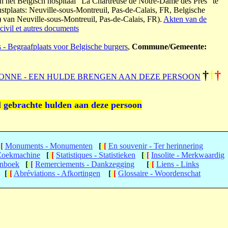
het Belgisch hospitaal "La Chartreuse de Notre-Dame des Prés" te
ustplaats: Neuville-sous-Montreuil, Pas-de-Calais, FR, Belgische
) van Neuville-sous-Montreuil, Pas-de-Calais, FR).
Akten van de
civil et autres documents
s - Begraafplaats voor Belgische burgers
,
Commune/Gemeente:
†
†
†
ONNE - EEN HULDE BRENGEN AAN DEZE PERSOON
l gebrachte hulden aan deze persoon
[
[
Monuments - Monumenten
[
[
[
En souvenir - Ter herinnering
 Zoekmachine
[
[
[
Statistiques - Statistieken
[
[
[
Insolite - Merkwaardig
enboek
[
[
[
Remerciements - Dankzegging
[
[
[
Liens - Links
[
[
[
Abréviations - Afkortingen
[
[
[
Glossaire - Woordenschat