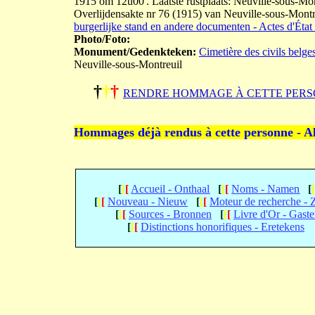
1915 om 12u00'. Laatste rustplaats: Neuville-sous-Mon
Overlijdensakte nr 76 (1915) van Neuville-sous-Mo
burgerlijke stand en andere documenten - Actes d'État 
Photo/Foto:
Monument/Gedenkteken:
Cimetière des civils belge
Neuville-sous-Montreuil
†
†
†
RENDRE HOMMAGE À CETTE PERS
Hommages déjà rendus à cette personne - A
[
[
[
Accueil - Onthaal
[
[
[
Noms - Namen
[
[
[
[
Nouveau - Nieuw
[
[
[
Moteur de recherche -
[
[
[
Sources - Bronnen
[
[
[
Livre d'Or - Gast
[
[
[
Distinctions honorifiques - Eretekens