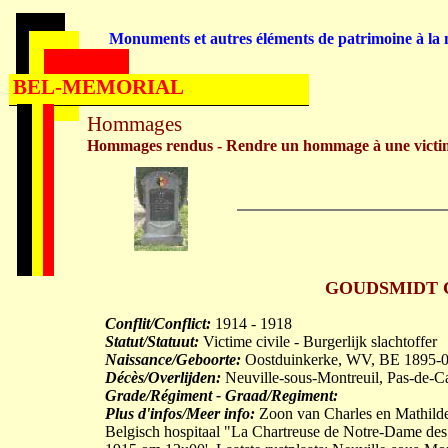
Monuments et autres éléments de patrimoine à la m
BEL-MEMORIAL
Hommages
Hommages rendus - Rendre un hommage à une victi
GOUDSMIDT Cam
Conflit/Conflict:
1914 - 1918
Statut/Statuut:
Victime civile - Burgerlijk slachtoffer
Naissance/Geboorte:
Oostduinkerke, WV, BE 1895-
Décès/Overlijden:
Neuville-sous-Montreuil, Pas-de-C
Grade/Régiment - Graad/Regiment:
Plus d'infos/Meer info:
Zoon van Charles en Mathil
Belgisch hospitaal "La Chartreuse de Notre-Dame des 