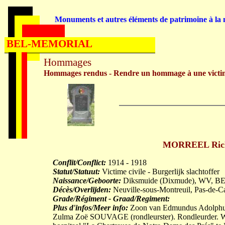
Monuments et autres éléments de patrimoine à la m
BEL-MEMORIAL
Hommages
Hommages rendus - Rendre un hommage à une victi
MORREEL Richa
Conflit/Conflict:
1914 - 1918
Statut/Statuut:
Victime civile - Burgerlijk slachtoffer
Naissance/Geboorte:
Diksmuide (Dixmude), WV, BE
Décès/Overlijden:
Neuville-sous-Montreuil, Pas-de-C
Grade/Régiment - Graad/Regiment:
Plus d'infos/Meer info:
Zoon van Edmundus Adolphus 
Zulma Zoë SOUVAGE (rondleurster). Rondleurder. W