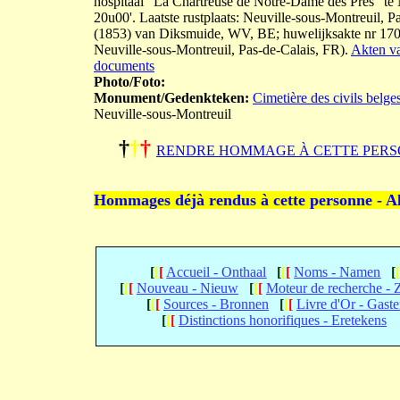
hospitaal "La Chartreuse de Notre-Dame des Prés" te
20u00'. Laatste rustplaats: Neuville-sous-Montreuil, 
(1853) van Diksmuide, WV, BE; huwelijksakte nr 170
Neuville-sous-Montreuil, Pas-de-Calais, FR).
Akten va
documents
Photo/Foto:
Monument/Gedenkteken:
Cimetière des civils belge
Neuville-sous-Montreuil
†
†
†
RENDRE HOMMAGE À CETTE PERS
Hommages déjà rendus à cette personne - A
[
[
[
Accueil - Onthaal
[
[
[
Noms - Namen
[
[
[
[
Nouveau - Nieuw
[
[
[
Moteur de recherche -
[
[
[
Sources - Bronnen
[
[
[
Livre d'Or - Gast
[
[
[
Distinctions honorifiques - Eretekens