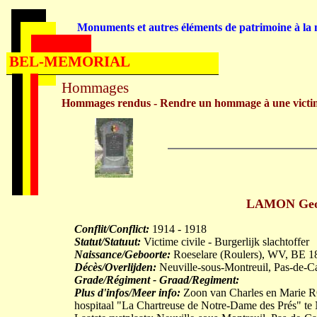
Monuments et autres éléments de patrimoine à la m
BEL-MEMORIAL
Hommages
Hommages rendus - Rendre un hommage à une victi
LAMON Georg
Conflit/Conflict:
1914 - 1918
Statut/Statuut:
Victime civile - Burgerlijk slachtoffer
Naissance/Geboorte:
Roeselare (Roulers), WV, BE 1
Décès/Overlijden:
Neuville-sous-Montreuil, Pas-de-C
Grade/Régiment - Graad/Regiment:
Plus d'infos/Meer info:
Zoon van Charles en Marie R
hospitaal "La Chartreuse de Notre-Dame des Prés" te 