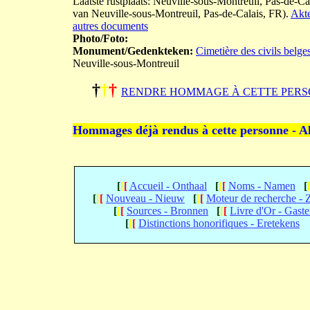
Laatste rustplaats: Neuville-sous-Montreuil, Pas-de-Ca
van Neuville-sous-Montreuil, Pas-de-Calais, FR).
Akte
autres documents
Photo/Foto:
Monument/Gedenkteken:
Cimetière des civils belge
Neuville-sous-Montreuil
†
†
†
RENDRE HOMMAGE À CETTE PERS
Hommages déjà rendus à cette personne - A
[
[
[
Accueil - Onthaal
[
[
[
Noms - Namen
[
[
[
[
Nouveau - Nieuw
[
[
[
Moteur de recherche -
[
[
[
Sources - Bronnen
[
[
[
Livre d'Or - Gast
[
[
[
Distinctions honorifiques - Eretekens