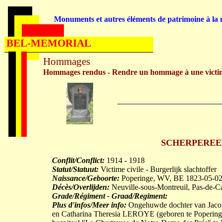
Monuments et autres éléments de patrimoine à la m
BEL-MEMORIAL
Hommages
Hommages rendus - Rendre un hommage à une victi
SCHERPEREEL S
Conflit/Conflict:
1914 - 1918
Statut/Statuut:
Victime civile - Burgerlijk slachtoffer
Naissance/Geboorte:
Poperinge, WV, BE 1823-05-0
Décès/Overlijden:
Neuville-sous-Montreuil, Pas-de-C
Grade/Régiment - Graad/Regiment:
Plus d'infos/Meer info:
Ongehuwde dochter van Jacobu
en Catharina Theresia LEROYE (geboren te Popering