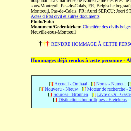
hospitaal "La Chartreuse de Notre-Dame des Prés" te N
sous-Montreuil, Pas-de-Calais, FR, Belgische begraaf
Montreuil, Pas-de-Calais, FR; Aurel SERCU; Joe
Actes d'État civil et autres documents
Photo/Foto:
Monument/Gedenkteken:
Cimetière des civils belge
Neuville-sous-Montreuil
†
†
†
RENDRE HOMMAGE À CETTE PERS
Hommages déjà rendus à cette personne - A
[
[
[
Accueil - Onthaal
[
[
[
Noms - Namen
[
[
[
[
Nouveau - Nieuw
[
[
[
Moteur de recherche -
[
[
[
Sources - Bronnen
[
[
[
Livre d'Or - Gast
[
[
[
Distinctions honorifiques - Eretekens