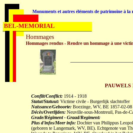
Monuments et autres éléments de patrimoine à la m
BEL-MEMORIAL
Hommages
Hommages rendus - Rendre un hommage à une victi
PAUWELS Le
Conflit/Conflict:
1914 - 1918
Statut/Statuut:
Victime civile - Burgerlijk slachtoffer
Naissance/Geboorte:
Boezinge, WV, BE 1857-02-08
Décès/Overlijden:
Neuville-sous-Montreuil, Pas-de-C
Grade/Régiment - Graad/Regiment:
Plus d'infos/Meer info:
Dochter van Philippus Leopo
(geboren te Langemark, WV, BE). Echtgenote van T