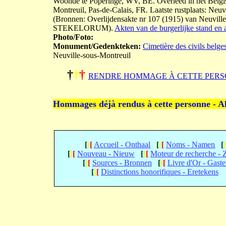
Woonde te Poperinge, WV, BE. Overleed in het Belgis
Montreuil, Pas-de-Calais, FR. Laatste rustplaats: Neuv
(Bronnen: Overlijdensakte nr 107 (1915) van Neuvill
STEKELORUM).
Akten van de burgerlijke stand en 
Photo/Foto:
Monument/Gedenkteken:
Cimetière des civils belge
Neuville-sous-Montreuil
†
†
†
RENDRE HOMMAGE À CETTE PERS
Hommages déjà rendus à cette personne - A
[
[
[
Accueil - Onthaal
[
[
[
Noms - Namen
[
[
[
[
Nouveau - Nieuw
[
[
[
Moteur de recherche -
[
[
[
Sources - Bronnen
[
[
[
Livre d'Or - Gast
[
[
[
Distinctions honorifiques - Eretekens