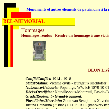
Monuments et autres éléments de patrimoine à la m
BEL-MEMORIAL
Hommages
Hommages rendus - Rendre un hommage à une victi
BEUN Livin
Conflit/Conflict:
1914 - 1918
Statut/Statuut:
Victime civile - Burgerlijk slachtoffer
Naissance/Geboorte:
Poperinge, WV, BE 1879-10-0
Décès/Overlijden:
Neuville-sous-Montreuil, Pas-de-C
Grade/Régiment - Graad/Regiment:
Plus d'infos/Meer info:
Zoon van Seraphinus Xaveriu
Justina Catharina (Justine) DELPORTE (kantwerkster,