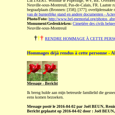
LIETAERT. Woonde te Poperinge, WV, BE. Overleed in
Neuville-sous-Montreuil, Pas-de-Calais, FR. Laatste r
begraafplaats (Bronnen: [358]; [377]; overlijdensakte
van de burgerlijke stand en andere documenten - Actes 
Photo/Foto:
http://www.bel-memorial.org/photos_ab
Monument/Gedenkteken:
Cimetière des civils belge
Neuville-sous-Montreuil
†
†
†
RENDRE HOMMAGE À CETTE PERS
Hommages déjà rendus à cette personne - A
Message - Bericht
Ik breng hulde aan mijn betreurde familielid die gesne
eens komen bezoeken.
Message posté le 2016-04-02 par Joël BEUN, Rening
Bericht geplaatst op 2016-04-02 door : Joël BEUN,