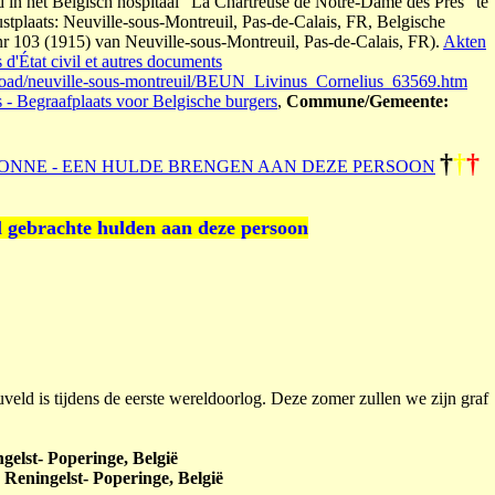
 het Belgisch hospitaal "La Chartreuse de Notre-Dame des Prés" te
ustplaats: Neuville-sous-Montreuil, Pas-de-Calais, FR, Belgische
 nr 103 (1915) van Neuville-sous-Montreuil, Pas-de-Calais, FR).
Akten
d'État civil et autres documents
road/neuville-sous-montreuil/BEUN_Livinus_Cornelius_63569.htm
s - Begraafplaats voor Belgische burgers
,
Commune/Gemeente:
†
†
†
ONNE - EEN HULDE BRENGEN AAN DEZE PERSOON
l gebrachte hulden aan deze persoon
uveld is tijdens de eerste wereldoorlog. Deze zomer zullen we zijn graf
elst- Poperinge, België
 Reningelst- Poperinge, België