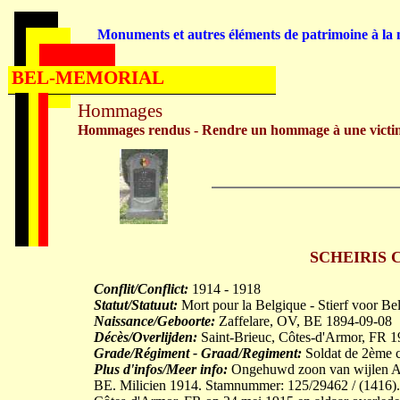
Monuments et autres éléments de patrimoine à la m
BEL-MEMORIAL
Hommages
Hommages rendus - Rendre un hommage à une victi
SCHEIRIS Ch
Conflit/Conflict:
1914 - 1918
Statut/Statuut:
Mort pour la Belgique - Stierf voor Be
Naissance/Geboorte:
Zaffelare, OV, BE 1894-09-08
Décès/Overlijden:
Saint-Brieuc, Côtes-d'Armor, FR 
Grade/Régiment - Graad/Regiment:
Soldat de 2ème cl
Plus d'infos/Meer info:
Ongehuwd zoon van wijlen A
BE. Milicien 1914. Stamnummer: 125/29462 / (1416). G