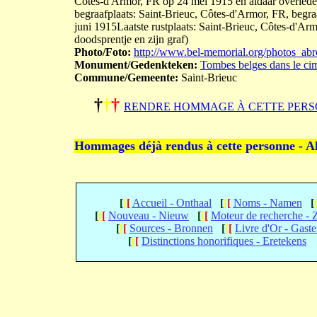
Côtes-d'Armor, FR op 24 mei 1915 en aldaar overleden
begraafplaats: Saint-Brieuc, Côtes-d'Armor, FR, begraa
juni 1915Laatste rustplaats: Saint-Brieuc, Côtes-d'Ar
doodsprentje en zijn graf)
Photo/Foto:
http://www.bel-memorial.org/photos_a
Monument/Gedenkteken:
Tombes belges dans le cim
Commune/Gemeente:
Saint-Brieuc
†
†
†
RENDRE HOMMAGE À CETTE PERS
Hommages déjà rendus à cette personne - A
[
[
[
Accueil - Onthaal
[
[
[
Noms - Namen
[
[
[
[
Nouveau - Nieuw
[
[
[
Moteur de recherche -
[
[
[
Sources - Bronnen
[
[
[
Livre d'Or - Gast
[
[
[
Distinctions honorifiques - Eretekens