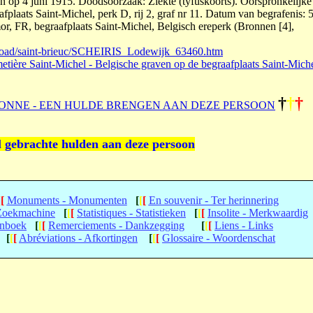
 op 4 juni 1915. Doodsoorzaak: Ziekte (tyfuskoorts). Oorspronkelijke
fplaats Saint-Michel, perk D, rij 2, graf nr 11. Datum van begrafenis: 
mor, FR, begraafplaats Saint-Michel, Belgisch ereperk (Bronnen [4],
broad/saint-brieuc/SCHEIRIS_Lodewijk_63460.htm
etière Saint-Michel - Belgische graven op de begraafplaats Saint-Mich
†
†
†
ONNE - EEN HULDE BRENGEN AAN DEZE PERSOON
l gebrachte hulden aan deze persoon
[
[
Monuments - Monumenten
[
[
[
En souvenir - Ter herinnering
 Zoekmachine
[
[
[
Statistiques - Statistieken
[
[
[
Insolite - Merkwaardig
enboek
[
[
[
Remerciements - Dankzegging
[
[
[
Liens - Links
[
[
[
Abréviations - Afkortingen
[
[
[
Glossaire - Woordenschat