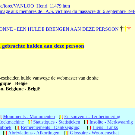
iege/foret/VANLOO_Henri_11479.htm
age aux membres de l'A.S. victimes du massacre du 6 septembre 194
†
†
†
ONNE - EEN HULDE BRENGEN AAN DEZE PERSOON
l gebrachte hulden aan deze persoon
 Bescheiden hulde vanwege de webmaster van de site
gique - België
n, Belgique - België
[
[
Monuments - Monumenten
[
[
[
En souvenir - Ter herinnering
 Zoekmachine
[
[
[
Statistiques - Statistieken
[
[
[
Insolite - Merkwaardig
enboek
[
[
[
Remerciements - Dankzegging
[
[
[
Liens - Links
[
[
[
Abréviations - Afkortingen
[
[
[
Glossaire - Woordenschat