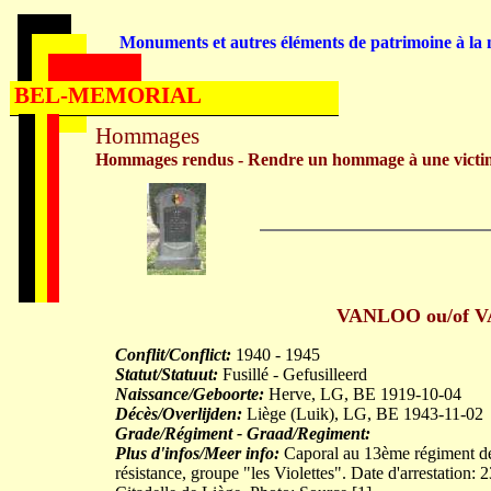
Monuments et autres éléments de patrimoine à la m
BEL-MEMORIAL
Hommages
Hommages rendus - Rendre un hommage à une victi
VANLOO ou/of VA
Conflit/Conflict:
1940 - 1945
Statut/Statuut:
Fusillé - Gefusilleerd
Naissance/Geboorte:
Herve, LG, BE 1919-10-04
Décès/Overlijden:
Liège (Luik), LG, BE 1943-11-02
Grade/Régiment - Graad/Regiment:
Plus d'infos/Meer info:
Caporal au 13ème régiment de
résistance, groupe "les Violettes". Date d'arrestation: 2