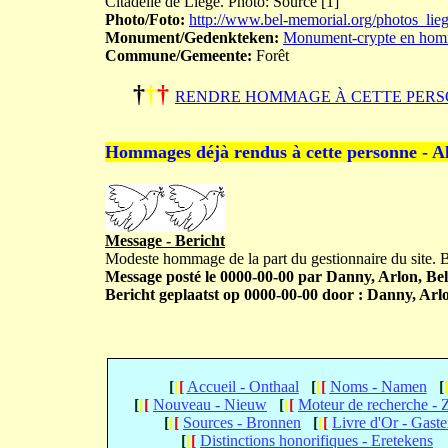
Citadelle de Liège. Photo: Source [1]
Photo/Foto:
http://www.bel-memorial.org/photos_l
Monument/Gedenkteken:
Monument-crypte en homm
Commune/Gemeente:
Forêt
†
†
†
RENDRE HOMMAGE À CETTE PERS
Hommages déjà rendus à cette personne - A
Message - Bericht
Modeste hommage de la part du gestionnaire du site.
Message posté le 0000-00-00 par Danny, Arlon, Bel
Bericht geplaatst op 0000-00-00 door : Danny, Arlo
[
[
[
Accueil - Onthaal
[
[
[
Noms - Namen
[
[
[
[
Nouveau - Nieuw
[
[
[
Moteur de recherche -
[
[
[
Sources - Bronnen
[
[
[
Livre d'Or - Gast
[
[
[
Distinctions honorifiques - Eretekens