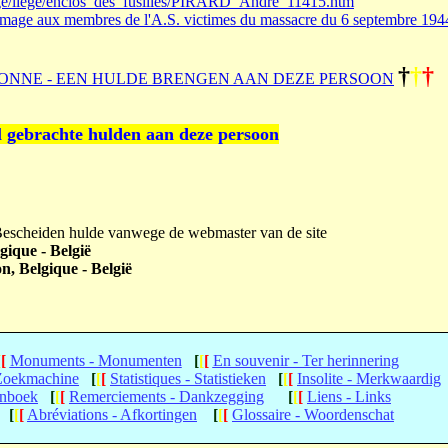
ege/liege/enclos_des_fusilles/PIRARD_Andre_11415.htm
age aux membres de l'A.S. victimes du massacre du 6 septembre 194
†
†
†
ONNE - EEN HULDE BRENGEN AAN DEZE PERSOON
l gebrachte hulden aan deze persoon
 Bescheiden hulde vanwege de webmaster van de site
gique - België
n, Belgique - België
[
[
Monuments - Monumenten
[
[
[
En souvenir - Ter herinnering
 Zoekmachine
[
[
[
Statistiques - Statistieken
[
[
[
Insolite - Merkwaardig
enboek
[
[
[
Remerciements - Dankzegging
[
[
[
Liens - Links
[
[
[
Abréviations - Afkortingen
[
[
[
Glossaire - Woordenschat