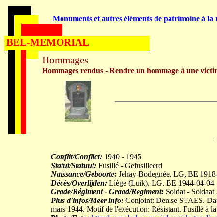
Monuments et autres éléments de patrimoine à la m
BEL-MEMORIAL
Hommages
Hommages rendus - Rendre un hommage à une victi
Conflit/Conflict:
1940 - 1945
Statut/Statuut:
Fusillé - Gefusilleerd
Naissance/Geboorte:
Jehay-Bodegnée, LG, BE 1918
Décès/Overlijden:
Liège (Luik), LG, BE 1944-04-04
Grade/Régiment - Graad/Regiment:
Soldat - Soldaat
Plus d'infos/Meer info:
Conjoint: Denise STAES. Date 
mars 1944. Motif de l'exécution: Résistant. Fusillé à l