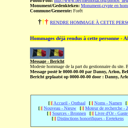
Photo/Foto:
http://www.bel-memorial.org/photos_li
Monument/Gedenkteken:
Monument-crypte en homm
Commune/Gemeente:
Forêt
†
†
†
RENDRE HOMMAGE À CETTE PERS
Hommages déjà rendus à cette personne - A
Message - Bericht
Modeste hommage de la part du gestionnaire du site.
Message posté le 0000-00-00 par Danny, Arlon, Bel
Bericht geplaatst op 0000-00-00 door : Danny, Arlo
[
[
[
Accueil - Onthaal
[
[
[
Noms - Namen
[
[
[
[
Nouveau - Nieuw
[
[
[
Moteur de recherche -
[
[
[
Sources - Bronnen
[
[
[
Livre d'Or - Gast
[
[
[
Distinctions honorifiques - Eretekens