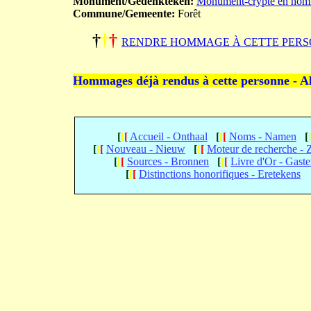
Monument/Gedenkteken:
Monument-crypte en homm
Commune/Gemeente:
Forêt
†
†
†
RENDRE HOMMAGE À CETTE PERS
Hommages déjà rendus à cette personne - A
[
[
[
Accueil - Onthaal
[
[
[
Noms - Namen
[
[
[
[
Nouveau - Nieuw
[
[
[
Moteur de recherche -
[
[
[
Sources - Bronnen
[
[
[
Livre d'Or - Gast
[
[
[
Distinctions honorifiques - Eretekens