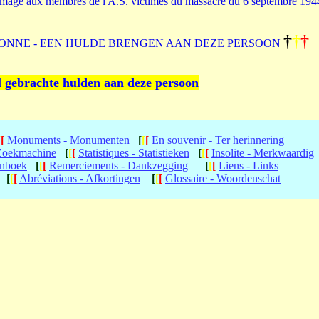
age aux membres de l'A.S. victimes du massacre du 6 septembre 194
†
†
†
ONNE - EEN HULDE BRENGEN AAN DEZE PERSOON
l gebrachte hulden aan deze persoon
[
[
Monuments - Monumenten
[
[
[
En souvenir - Ter herinnering
 Zoekmachine
[
[
[
Statistiques - Statistieken
[
[
[
Insolite - Merkwaardig
enboek
[
[
[
Remerciements - Dankzegging
[
[
[
Liens - Links
[
[
[
Abréviations - Afkortingen
[
[
[
Glossaire - Woordenschat