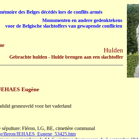
émoire des Belges décédés lors de conflits armés
Monumenten en andere gedenktekens
voor de Belgische slachtoffers van gewapende conflicten
me
Hulden
Gebrachte hulden - Hulde brengen aan een slachtoffer
JEHAES Eugène
andslid gesneuveld voor het vaderland
 sépulture: Fléron, LG, BE, cimetière communal
iege/fleron/JEHAES_Eugene_53425.htm