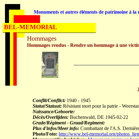
Monuments et autres éléments de patrimoine à la m
BEL-MEMORIAL
Hommages
Hommages rendus - Rendre un hommage à une victi
Conflit/Conflict:
1940 - 1945
Statut/Statuut:
Résistant mort pour la patrie - Weerst
Naissance/Geboorte:
Décès/Overlijden:
Buchenwald, DE 1945-02-22
Grade/Régiment - Graad/Regiment:
Plus d'infos/Meer info:
Combattant de l'A.S. Dernière
Photo/Foto:
http://www.bel-memorial.org/photos_l