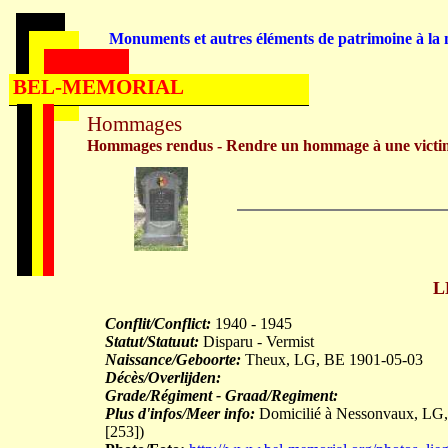
Monuments et autres éléments de patrimoine à la m
BEL-MEMORIAL
Hommages
Hommages rendus - Rendre un hommage à une victi
L
Conflit/Conflict:
1940 - 1945
Statut/Statuut:
Disparu - Vermist
Naissance/Geboorte:
Theux, LG, BE 1901-05-03
Décès/Overlijden:
Grade/Régiment - Graad/Regiment:
Plus d'infos/Meer info:
Domicilié à Nessonvaux, LG, B
[253])