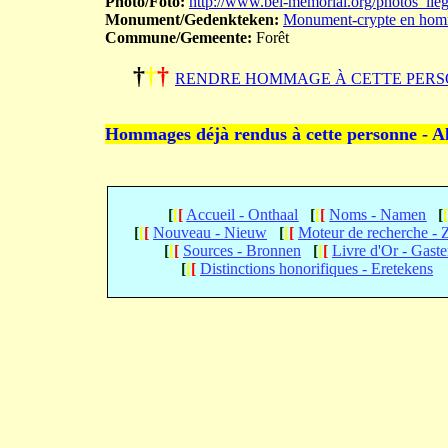
Photo/Foto:
http://www.bel-memorial.org/photos_l
Monument/Gedenkteken:
Monument-crypte en homm
Commune/Gemeente:
Forêt
†
†
†
RENDRE HOMMAGE À CETTE PERS
Hommages déjà rendus à cette personne - A
[
[
[
Accueil - Onthaal
[
[
[
Noms - Namen
[
[
[
[
Nouveau - Nieuw
[
[
[
Moteur de recherche -
[
[
[
Sources - Bronnen
[
[
[
Livre d'Or - Gast
[
[
[
Distinctions honorifiques - Eretekens