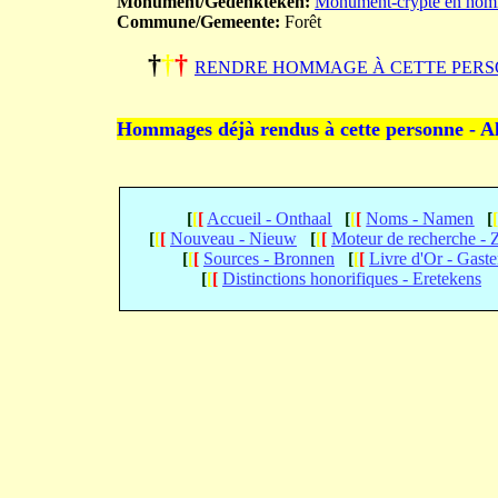
Monument/Gedenkteken:
Monument-crypte en homm
Commune/Gemeente:
Forêt
†
†
†
RENDRE HOMMAGE À CETTE PERS
Hommages déjà rendus à cette personne - A
[
[
[
Accueil - Onthaal
[
[
[
Noms - Namen
[
[
[
[
Nouveau - Nieuw
[
[
[
Moteur de recherche -
[
[
[
Sources - Bronnen
[
[
[
Livre d'Or - Gast
[
[
[
Distinctions honorifiques - Eretekens