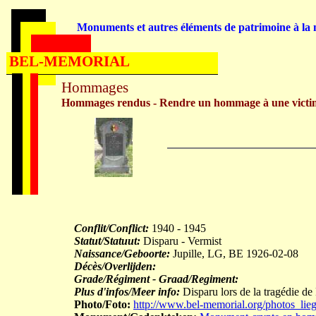
Monuments et autres éléments de patrimoine à la m
BEL-MEMORIAL
Hommages
Hommages rendus - Rendre un hommage à une victi
Conflit/Conflict:
1940 - 1945
Statut/Statuut:
Disparu - Vermist
Naissance/Geboorte:
Jupille, LG, BE 1926-02-08
Décès/Overlijden:
Grade/Régiment - Graad/Regiment:
Plus d'infos/Meer info:
Disparu lors de la tragédie d
Photo/Foto:
http://www.bel-memorial.org/photos_li