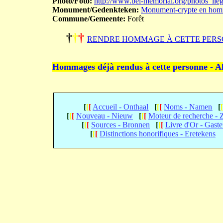
Photo/Foto:
http://www.bel-memorial.org/photos_l
Monument/Gedenkteken:
Monument-crypte en homm
Commune/Gemeente:
Forêt
†
†
†
RENDRE HOMMAGE À CETTE PERS
Hommages déjà rendus à cette personne - A
[
[
[
Accueil - Onthaal
[
[
[
Noms - Namen
[
[
[
[
Nouveau - Nieuw
[
[
[
Moteur de recherche -
[
[
[
Sources - Bronnen
[
[
[
Livre d'Or - Gast
[
[
[
Distinctions honorifiques - Eretekens