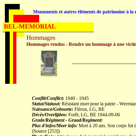
Monuments et autres éléments de patrimoine à la m
BEL-MEMORIAL
Hommages
Hommages rendus - Rendre un hommage à une victi
Conflit/Conflict:
1940 - 1945
Statut/Statuut:
Résistant mort pour la patrie - Weerst
Naissance/Geboorte:
Fléron, LG, BE
Décès/Overlijden:
Forêt, LG, BE 1944-09-06
Grade/Régiment - Graad/Regiment:
Plus d'infos/Meer info:
Mort à 20 ans. Son corps fut 
(Source [253])