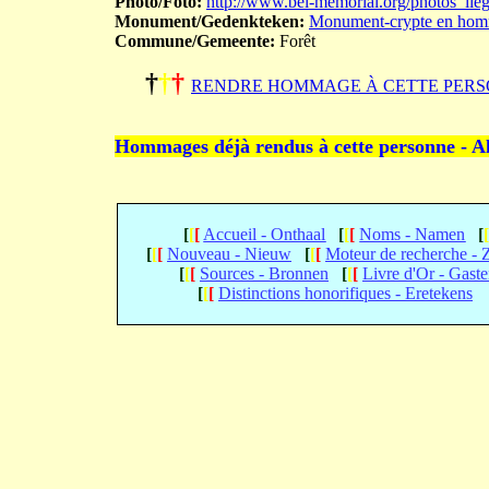
Photo/Foto:
http://www.bel-memorial.org/photos_l
Monument/Gedenkteken:
Monument-crypte en homm
Commune/Gemeente:
Forêt
†
†
†
RENDRE HOMMAGE À CETTE PERS
Hommages déjà rendus à cette personne - A
[
[
[
Accueil - Onthaal
[
[
[
Noms - Namen
[
[
[
[
Nouveau - Nieuw
[
[
[
Moteur de recherche -
[
[
[
Sources - Bronnen
[
[
[
Livre d'Or - Gast
[
[
[
Distinctions honorifiques - Eretekens