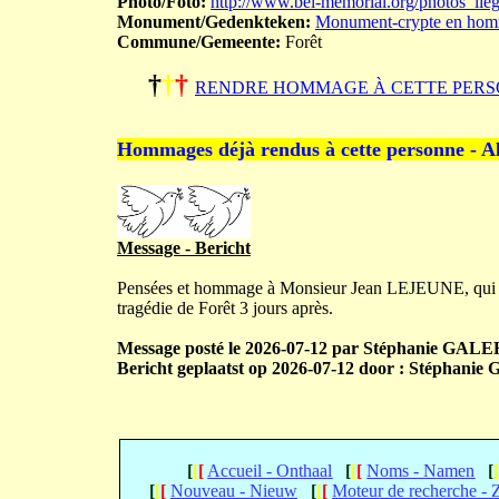
Photo/Foto:
http://www.bel-memorial.org/photos_li
Monument/Gedenkteken:
Monument-crypte en homm
Commune/Gemeente:
Forêt
†
†
†
RENDRE HOMMAGE À CETTE PERS
Hommages déjà rendus à cette personne - A
Message - Bericht
Pensées et hommage à Monsieur Jean LEJEUNE, qui 
tragédie de Forêt 3 jours après.
Message posté le 2026-07-12 par Stéphanie GALER
Bericht geplaatst op 2026-07-12 door : Stéphanie
[
[
[
Accueil - Onthaal
[
[
[
Noms - Namen
[
[
[
[
Nouveau - Nieuw
[
[
[
Moteur de recherche -