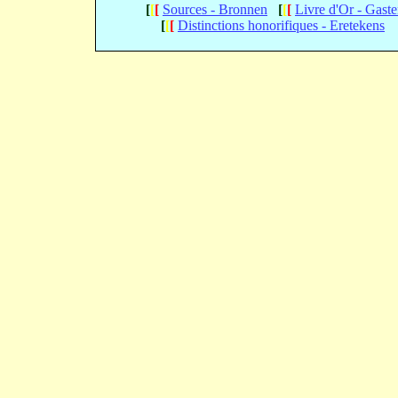
[
[
[
Sources - Bronnen
[
[
[
Livre d'Or - Gast
[
[
[
Distinctions honorifiques - Eretekens