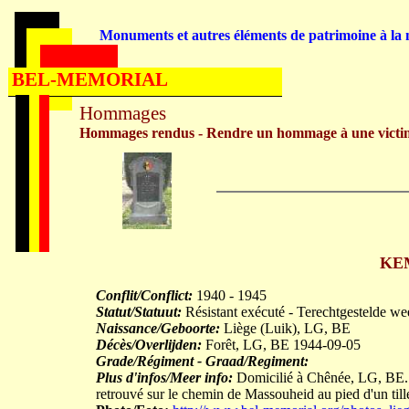
Monuments et autres éléments de patrimoine à la m
BEL-MEMORIAL
Hommages
Hommages rendus - Rendre un hommage à une victi
KEM
Conflit/Conflict:
1940 - 1945
Statut/Statuut:
Résistant exécuté - Terechtgestelde we
Naissance/Geboorte:
Liège (Luik), LG, BE
Décès/Overlijden:
Forêt, LG, BE 1944-09-05
Grade/Régiment - Graad/Regiment:
Plus d'infos/Meer info:
Domicilié à Chênée, LG, BE. M
retrouvé sur le chemin de Massouheid au pied d'un till