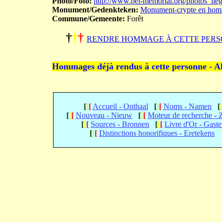
Photo/Foto:
http://www.bel-memorial.org/photos_
Monument/Gedenkteken:
Monument-crypte en homm
Commune/Gemeente:
Forêt
†
†
†
RENDRE HOMMAGE À CETTE PERS
Hommages déjà rendus à cette personne - A
[
[
[
Accueil - Onthaal
[
[
[
Noms - Namen
[
[
[
[
Nouveau - Nieuw
[
[
[
Moteur de recherche -
[
[
[
Sources - Bronnen
[
[
[
Livre d'Or - Gast
[
[
[
Distinctions honorifiques - Eretekens