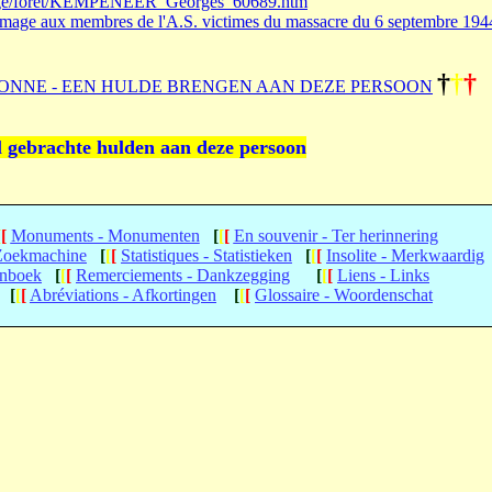
liege/foret/KEMPENEER_Georges_60689.htm
age aux membres de l'A.S. victimes du massacre du 6 septembre 194
†
†
†
ONNE - EEN HULDE BRENGEN AAN DEZE PERSOON
l gebrachte hulden aan deze persoon
[
[
Monuments - Monumenten
[
[
[
En souvenir - Ter herinnering
 Zoekmachine
[
[
[
Statistiques - Statistieken
[
[
[
Insolite - Merkwaardig
enboek
[
[
[
Remerciements - Dankzegging
[
[
[
Liens - Links
[
[
[
Abréviations - Afkortingen
[
[
[
Glossaire - Woordenschat