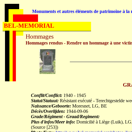
Monuments et autres éléments de patrimoine à la m
BEL-MEMORIAL
Hommages
Hommages rendus - Rendre un hommage à une victi
GR
Conflit/Conflict:
1940 - 1945
Statut/Statuut:
Résistant exécuté - Terechtgestelde we
Naissance/Geboorte:
Moresnet, LG, BE
Décès/Overlijden:
1944-09-06
Grade/Régiment - Graad/Regiment:
Plus d'infos/Meer info:
Domicilié à Liège (Luik), LG,
(Source [253])