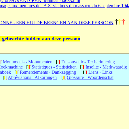
liege/foret/GRANDJEAN_Mathias_60683.htm
age aux membres de l'A.S. victimes du massacre du 6 septembre 194
†
†
†
ONNE - EEN HULDE BRENGEN AAN DEZE PERSOON
l gebrachte hulden aan deze persoon
[
[
Monuments - Monumenten
[
[
[
En souvenir - Ter herinnering
 Zoekmachine
[
[
[
Statistiques - Statistieken
[
[
[
Insolite - Merkwaardig
enboek
[
[
[
Remerciements - Dankzegging
[
[
[
Liens - Links
[
[
[
Abréviations - Afkortingen
[
[
[
Glossaire - Woordenschat