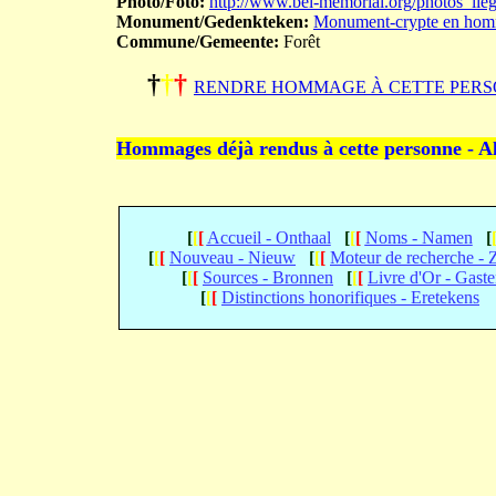
Photo/Foto:
http://www.bel-memorial.org/photos_
Monument/Gedenkteken:
Monument-crypte en homm
Commune/Gemeente:
Forêt
†
†
†
RENDRE HOMMAGE À CETTE PERS
Hommages déjà rendus à cette personne - A
[
[
[
Accueil - Onthaal
[
[
[
Noms - Namen
[
[
[
[
Nouveau - Nieuw
[
[
[
Moteur de recherche -
[
[
[
Sources - Bronnen
[
[
[
Livre d'Or - Gast
[
[
[
Distinctions honorifiques - Eretekens